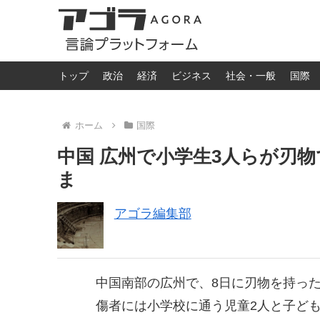
トップ
政治
経済
ビジネス
社会・一般
国際
ホーム
国際
中国 広州で小学生3人らが刃
ま
アゴラ編集部
中国南部の広州で、8日に刃物を持っ
傷者には小学校に通う児童2人と子ど