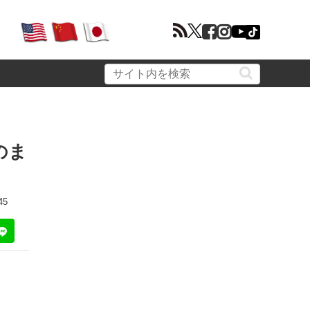
のま
45