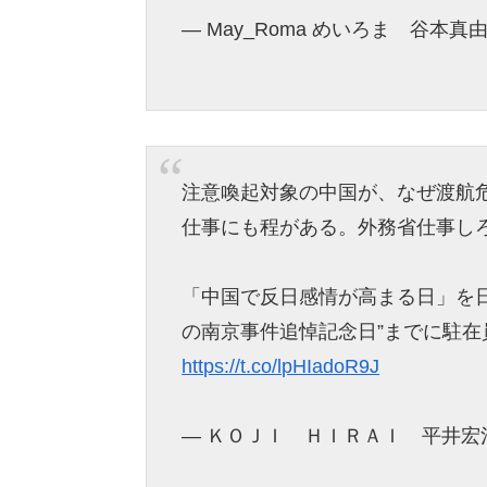
— May_Roma めいろま 谷本真由美
注意喚起対象の中国が、なぜ渡航
仕事にも程がある。外務省仕事し
「中国で反日感情が高まる日」を日
の南京事件追悼記念日”までに駐
https://t.co/lpHIadoR9J
— ＫＯＪＩ ＨＩＲＡＩ 平井宏治 (@K