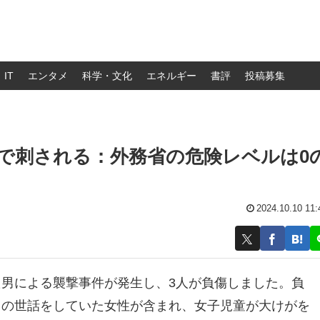
IT
エンタメ
科学・文化
エネルギー
書評
投稿募集
物で刺される：外務省の危険レベルは0
2024.10.10 11:
た男による襲撃事件が発生し、3人が負傷しました。負
もの世話をしていた女性が含まれ、女子児童が大けがを