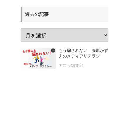
過去の記事
もう騙されない 藤原かず
えのメディアリテラシー
アゴラ編集部