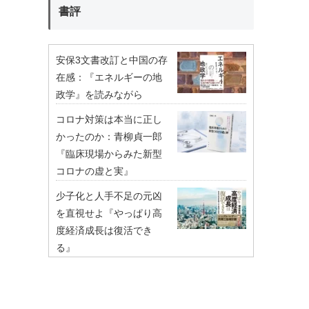
書評
安保3文書改訂と中国の存
在感：『エネルギーの地
政学』を読みながら
コロナ対策は本当に正し
かったのか：青柳貞一郎
『臨床現場からみた新型
コロナの虚と実』
少子化と人手不足の元凶
を直視せよ『やっぱり高
度経済成長は復活でき
る』