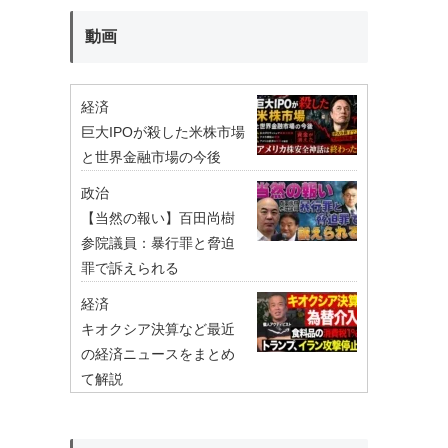
動画
経済
巨大IPOが殺した米株市場
と世界金融市場の今後
政治
【当然の報い】百田尚樹
参院議員：暴行罪と脅迫
罪で訴えられる
経済
キオクシア決算など最近
の経済ニュースをまとめ
て解説