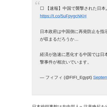
⬜️ 【速報】中国で襲撃された日本
https://t.co/5uFpygcNKH
日本政府は中国側に再発防止を指
が収まるだろうか…
経済が急速に悪化する中国では日
撃事件が相次いでいます。
— フィフィ (@FIFI_Egypt)
Septem
日本総領事館は在中邦人へ注意喚起を