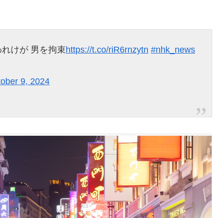
われけが 男を拘束
https://t.co/riR6rnzytn
#nhk_news
ober 9, 2024