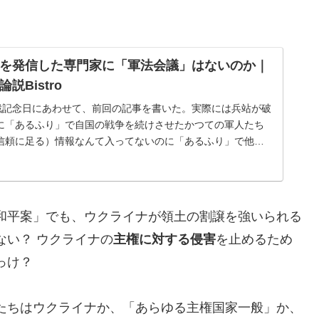
を発信した専門家に「軍法会議」はないのか｜
説Bistro
終戦記念日にあわせて、前回の記事を書いた。実際には兵站が破
に「あるふり」で自国の戦争を続けさせたかつての軍人たち
信頼に足る）情報なんて入ってないのに「あるふり」で他国
ける専門家たちは、同類だ...
和平案」でも、ウクライナが領土の割譲を強いられる
ない？ ウクライナの
主権に対する侵害
を止めるため
っけ？
たちはウクライナか、「あらゆる主権国家一般」か、