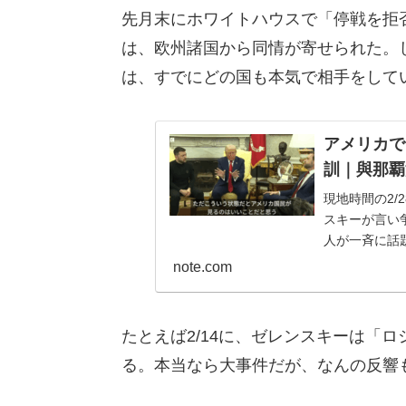
先月末にホワイトハウスで「停戦を拒
は、欧州諸国から同情が寄せられた。
は、すでにどの国も本気で相手をして
アメリカで
訓｜與那覇潤
現地時間の2
スキーが言い
人が一斉に話
い。 なぜそん
note.com
たとえば2/14に、ゼレンスキーは「
る。本当なら大事件だが、なんの反響