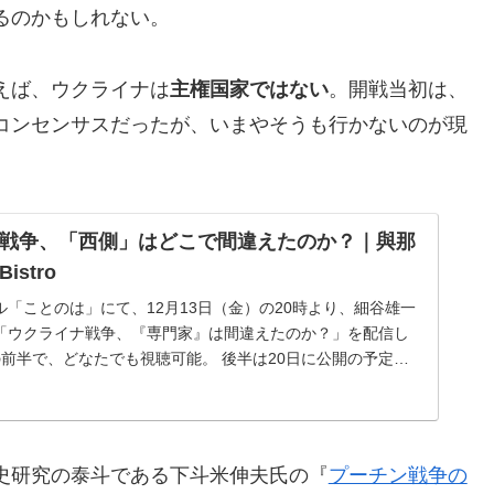
るのかもしれない。
えば、ウクライナは
主権国家ではない
。開戦当初は、
コンセンサスだったが、いまやそうも行かないのが現
戦争、「西側」はどこで間違えたのか？｜與那
stro
ル「ことのは」にて、12月13日（金）の20時より、細谷雄一
「ウクライナ戦争、『専門家』は間違えたのか？」を配信し
の前半で、どなたでも視聴可能。 後半は20日に公開の予定
料会員限定となります...
史研究の泰斗である下斗米伸夫氏の『
プーチン戦争の