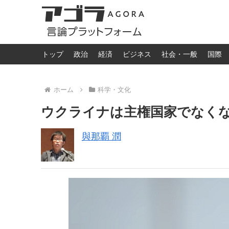
トップ
政治
経済
ビジネス
社会・一般
国際
ホーム
科学・文化
ウクライナは主権国家でなく
與那覇 潤