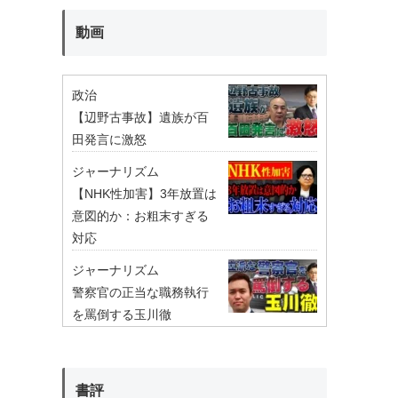
動画
政治
【辺野古事故】遺族が百
田発言に激怒
ジャーナリズム
【NHK性加害】3年放置は
意図的か：お粗末すぎる
対応
ジャーナリズム
警察官の正当な職務執行
を罵倒する玉川徹
書評