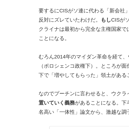
要するにCISがソ連に代わる「新会社
反対にズレていたわけだ。
もし
CIS
クライナは最初から完全な主権国家では
ことになる。
むろん2014年のマイダン革命を経て、
（ポロシェンコ政権下）。ところが面
下で「増やしてもらった」領土がある
なのでプーチンに言わせると、ウクライ
置いていく義務
があることになる。下
名高い「一体性」論文から、激越な調