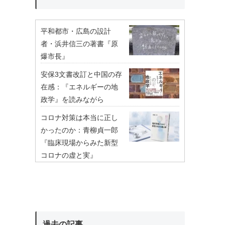
平和都市・広島の設計
者・浜井信三の著書『原
爆市長』
安保3文書改訂と中国の存
在感：『エネルギーの地
政学』を読みながら
コロナ対策は本当に正し
かったのか：青柳貞一郎
『臨床現場からみた新型
コロナの虚と実』
過去の記事