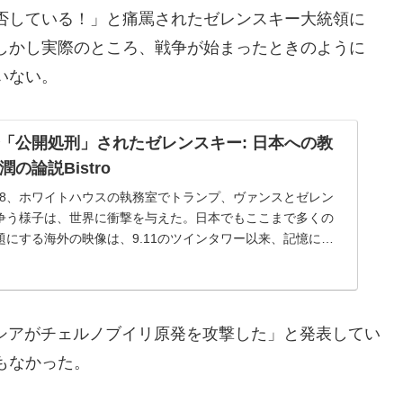
否している！」と痛罵されたゼレンスキー大統領に
しかし実際のところ、戦争が始まったときのように
いない。
「公開処刑」されたゼレンスキー: 日本への教
の論説Bistro
/28、ホワイトハウスの執務室でトランプ、ヴァンスとゼレン
争う様子は、世界に衝撃を与えた。日本でもここまで多くの
題にする海外の映像は、9.11のツインタワー以来、記憶にな
な事態が世界に配信さ...
ロシアがチェルノブイリ原発を攻撃した」と発表してい
もなかった。