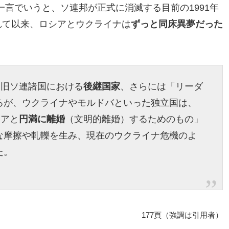
言でいうと、ソ連邦が正式に消滅する目前の1991年
れて以来、ロシアとウクライナは
ずっと同床異夢だった
、旧ソ連諸国における
後継国家
、さらには「リーダ
ろが、ウクライナやモルドバといった独立国は、
シアと
円満に離婚
（文明的離婚）するためのもの」
な摩擦や軋轢を生み、現在のウクライナ危機のよ
た。
177頁（強調は引用者）