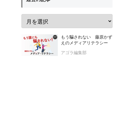
もう騙されない 藤原かず
えのメディアリテラシー
アゴラ編集部