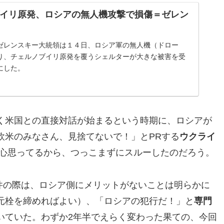
イリ原発、ロシアの無人機攻撃で損傷＝ゼレン
ゼレンスキー大統領は１４日、ロシア軍の無人機（ドロー
り、チェルノブイリ原発を覆うシェルターが大きな被害を受
にした。
く米国との直接対話が始まるという時期に、ロシアが
欧米のみなさん、見捨てないで！」とPRする
ウクライ
内心思ってるから、つっこまずにスルーしたのだろう。
事件の際は、ロシア側にメリットがないことは明らかに
元栓を締めればよい）、「ロシアの犯行だ！」と
専門
いていた。わずか2年半でえらく変わった果ての、今回