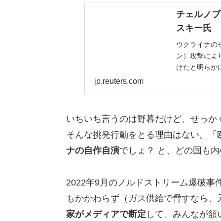
チェルノブ
スキー氏
ウクライナの
ン）攻撃によ
けたと明らか
jp.reuters.com
いちいち言うのは野暮だけど、せっか
そんな挑発行動をとる理由はない。「
ナの自作自演
でしょ？ と、どの国も
2022年9月のノルドストリーム爆破
もかかわらず（ガス供給で脅すなら、
家がメディアで断定
して、みんなが頷