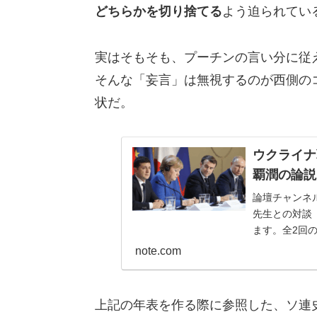
どちらかを切り捨てる
よう迫られてい
実はそもそも、プーチンの言い分に従
そんな「妄言」は無視するのが西側の
状だ。
ウクライナ
覇潤の論説Bi
論壇チャンネ
先生との対談
ます。全2回
で、そちらは有
note.com
上記の年表を作る際に参照した、ソ連