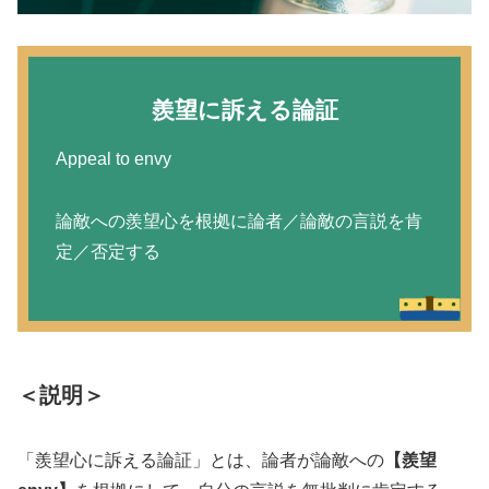
羨望に訴える論証
Appeal to envy
論敵への羨望心を根拠に論者／論敵の言説を肯
定／否定する
＜説明＞
「羨望心に訴える論証」とは、論者が論敵への
【羨望