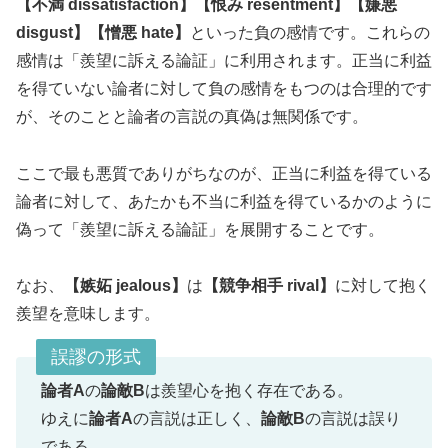
【不満 dissatisfaction】【恨み resentment】【嫌悪
disgust】【憎悪 hate】
といった負の感情です。これらの
感情は「羨望に訴える論証」に利用されます。正当に利益
を得ていない論者に対して負の感情をもつのは合理的です
が、そのことと論者の言説の真偽は無関係です。
ここで最も悪質でありがちなのが、正当に利益を得ている
論者に対して、あたかも不当に利益を得ているかのように
偽って「羨望に訴える論証」を展開することです。
なお、
【嫉妬 jealous】
は
【競争相手 rival】
に対して抱く
羨望を意味します。
誤謬の形式
論者A
の
論敵B
は羨望心を抱く存在である。
ゆえに
論者A
の言説は正しく、
論敵B
の言説は誤り
である。