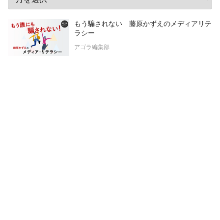
もう騙されない 藤原かずえのメディアリテ
ラシー
アゴラ編集部