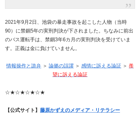
2021年9月2日、池袋の暴走事故を起こした人物（当時
90）に禁錮5年の実刑判決が下されました。ちなみに前出
のバス運転手は、禁錮3年6カ月の実刑判決を受けていま
す。正義は金に負けていません。
情報操作と詭弁
＞
論拠の誤謬
＞
感情に訴える論証
＞
羨
望に訴える論証
☆★☆★☆★☆★
【公式サイト】
藤原かずえのメディア・リテラシー