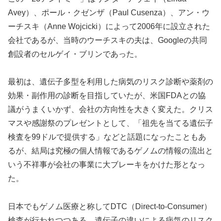
Avey）、ポール・クゼンザ（Paul Cusenza）、アン・ウ
ーチスキ（Anne Wojcicki）によって2006年に設立された
会社であるが、当時のウーチスキの夫は、Googleの共同
創設者のセルゲイ・ブリンであった。
最初は、遺伝子多型を利用した病気のリスク診断や薬剤の
効果・副作用の診断を目指していたが、米国FDAとの協
議がうまくいかず、会社の方向性を大きく変えた。クリス
マスや感謝祭のプレゼントとして、「祖先を当てる遺伝子
検査を99ドルで提供する」などと話題になったこともあ
るが、結局は究極の個人情報であるゲノムの情報の流出と
いう不祥事が会社の事業に大ブレーキをかけた形となっ
た。
日本でもゲノム医療と称してDTC（Direct-to-Consumer）
検査が行われつつある。遺伝子の違いによる病気のリスク