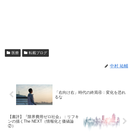
医療
転載ブログ
中村 祐輔
「右向け右」時代の終焉④：変化を恐れ
るな
【書評】『限界費用ゼロ社会』：リフキ
ンの描くThe NEXT（情報化と価値論
②）