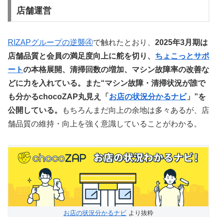
店舗運営
RIZAPグループの逆襲④
で触れたとおり、
2025年3月期は
店舗品質と会員の満足度向上に舵を切り、
ちょこっとサポ
ート
の本格展開、清掃回数の増加、マシン故障率の改善な
どに力を入れている。また“マシン故障・清掃状況が誰で
も分かるchocoZAP丸見え「
お店の状況分かるナビ
」”を
公開している。
もちろんまだ向上の余地は多々あるが、店
舗品質の維持・向上を強く意識していることがわかる。
お店の状況分かるナビ
より抜粋