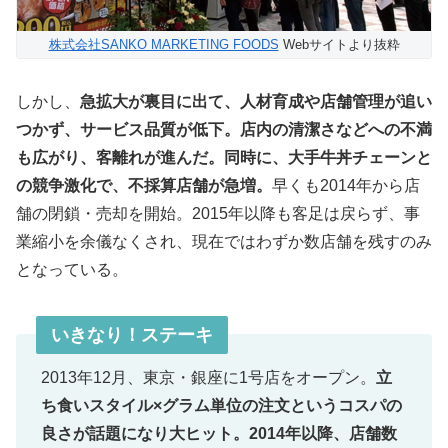
株式会社SANKO MARKETING FOODS
Webサイトより抜粋
しかし、
急拡大が裏目に出て、人材育成や店舗管理が追い
つかず、サービス品質が低下。店内の清潔さなどへの不満
も広がり、客離れが進んだ。同時に、大手牛丼チェーンと
の競争激化で、不採算店舗が急増。
早くも2014年から店
舗の閉鎖・売却を開始。2015年以降も客足は戻らず、事
業縮小を余儀なくされ、現在ではわずか数店舗を残すのみ
となっている。
いきなり！ステーキ
2013年12月、東京・銀座に1号店をオープン。
立
ち食いスタイル×グラム単位の注文というコスパの
良さが話題になり大ヒット。2014年以降、店舗数