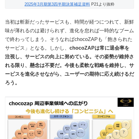
2025
年
3
月期第
3
四半期決算補足
資料
P21より抜粋
当初は斬新だったサービスも、時間が経つにつれて、新鮮
味が薄れるのは避けられず、進化を怠れば一時的なブーム
で終わってしまう。そうなればchocoZAPも「飽きられた
サービス」となる。しかし、
chocoZAPは常に退会率を
注視し、サービスの向上に努めている。その姿勢が維持さ
れる限り、懸念は不要だ。今後も柔軟な戦略を維持し、サ
ービスを進化させながら、ユーザーの期待に応え続けるだ
ろう。