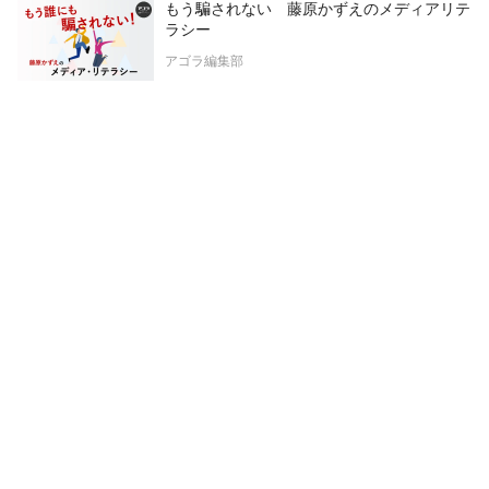
もう騙されない 藤原かずえのメディアリテ
ラシー
アゴラ編集部