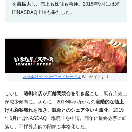
を急拡大
し、売上も株価も急伸。2018年9月には米
国NASDAQ上場も果たした。
株式会社ペッパーフードサービス
Webサイトより
しかし、
過剰出店が店舗間競合を引き起こし
、既存店売上
が減少傾向に。さらに、2018年秋頃からの
段階的な値上
げも顧客離れを招き、競合とのシェア争いも激化。
2019
年6月にはNASDAQ上場廃止を申請。同年に最終赤字に転
落し、不採算店舗の閉鎖も本格化した。