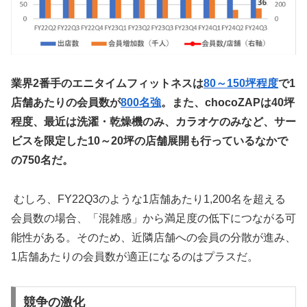
業界2番手のエニタイムフィットネスは
80
～150
坪程度
で1
店舗あたりの会員数が
800
名強
。また、chocoZAPは40坪
程度、最近は洗濯・乾燥機のみ、カラオケのみなど、サー
ビスを限定した10～20坪の店舗展開も行っているなかで
の750名だ。
むしろ、FY22Q3のような1店舗あたり1,200名を超える
会員数の場合、「混雑感」から満足度の低下につながる可
能性がある。そのため、近隣店舗への会員の分散が進み、
1店舗あたりの会員数が適正になるのはプラスだ。
競争の激化