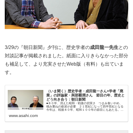
3/29の『朝日新聞』夕刊に、歴史学者の
成田龍一先生
との
対談記事が掲載されました。紙面に入りきらなかった部分
も補足して、より充実させたWeb版（有料）も出ていま
す。
（いま聞く）歴史学者・成田龍一さん×学者「廃
業」の評論家・與那覇潤さん 節目の年、歴史と
どう向き合う：朝日新聞
■８０年、消えた昭和・戦後の切実さ つまみ食いやめ、
積み重ねの叙述が必要 ２１世紀になって四半世紀となる
今年は、戦後８０年、昭和１００年の節目にもあたる。不
確実性が高まるいま、歴史とどう向き合い、過…
www.asahi.com