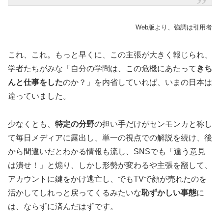
Web版より、強調は引用者
これ、これ。もっと早くに、この主張が大きく報じられ、
学者たちがみな「自分の学問は、この危機にあたって
きち
んと仕事をした
のか？」を内省していれば、いまの日本は
違っていました。
少なくとも、
特定の分野
の担い手だけがセンモンカと称し
て毎日メディアに露出し、単一の視点での解説を続け、後
から間違いだとわかる情報も流し、SNSでも「違う意見
は潰せ！」と煽り、しかし形勢が変わるや主張を翻して、
アカウントに鍵をかけ逃亡し、でもTVで顔が売れたのを
活かしてしれっと戻ってくるみたいな
恥ずかしい事態
に
は、ならずに済んだはずです。