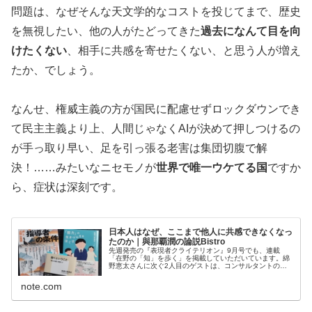
問題は、なぜそんな天文学的なコストを投じてまで、歴史
を無視したい、他の人がたどってきた
過去になんて目を向
けたくない
、相手に共感を寄せたくない、と思う人が増え
たか、でしょう。
なんせ、権威主義の方が国民に配慮せずロックダウンでき
て民主主義より上、人間じゃなくAIが決めて押しつけるの
が手っ取り早い、足を引っ張る老害は集団切腹で解
決！……みたいなニセモノが
世界で唯一ウケてる国
ですか
ら、症状は深刻です。
日本人はなぜ、ここまで他人に共感できなくなっ
たのか｜與那覇潤の論説Bistro
先週発売の『表現者クライテリオン』9月号でも、連載
「在野の「知」を歩く」を掲載していただいています。綿
野恵太さんに次ぐ2人目のゲストは、コンサルタントの勅
使川原真衣さん。 勅使川原さんとの対談は、Foresight に
掲載のものに続いて2回...
note.com