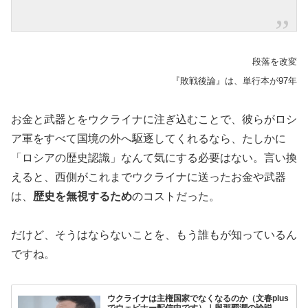
段落を改変
『敗戦後論』は、単行本が97年
お金と武器とをウクライナに注ぎ込むことで、彼らがロシ
ア軍をすべて国境の外へ駆逐してくれるなら、たしかに
「ロシアの歴史認識」なんて気にする必要はない。言い換
えると、西側がこれまでウクライナに送ったお金や武器
は、
歴史を無視するため
のコストだった。
だけど、そうはならないことを、もう誰もが知っているん
ですね。
ウクライナは主権国家でなくなるのか（文春plus
でウェビナー配信中です）｜與那覇潤の論説