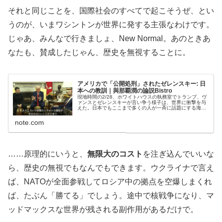
それと同じことを、国際社会のすべてで起こそうぜ、とい
うのが、いまワシントンが世界に発する主張なわけです。
じゃあ、みんなで行きましょ、New Normal。あのときあ
なたも、賛成したじゃん、歴史を無視することに。
アメリカで「公開処刑」されたゼレンスキー: 日
本への教訓｜與那覇潤の論説Bistro
現地時間の2/28、ホワイトハウスの執務室でトランプ、ヴ
ァンスとゼレンスキーが言い争う様子は、世界に衝撃を与
えた。日本でもここまで多くの人が一斉に話題にする海外
の映像は、9.11のツインタワー以来、記憶にない。 なぜそ
んな事態が世界に配信さ...
note.com
……原理的にいうと、
無限大のコスト
を注ぎ込んでいいな
ら、歴史の無視でもなんでもできます。ウクライナで言え
ば、NATOが全面参戦してロシア中の拠点を空爆しまくれ
ば、たぶん「勝てる」でしょう。途中で核戦争になり、マ
ッドマックスな世界が残される副作用があるだけで。