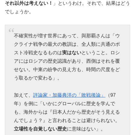
それ以外は考えない！
」というわけ。それで、結果はどう
でしょうか。
不確実性が増す世界にあって、與那覇さんは「ウ
クライナ戦争の最大の教訓は、全人類に共通のポ
スト冷戦史なるものは
実はない
ということ。ロシ
アにはロシアの歴史認識があり、西側はそれを覆
せない。中東の紛争の見え方も、時間の尺度をど
う取るかで変わる」。
加えて、
評論家・加藤典洋の「敗戦後論」
（97
年）を例に「いかにグローバルに歴史を学んで
も、海外からは『日本人だから歴史がそう見える
んでしょう？』と言われることは避けられない。
立場性を自覚しない歴史
に意味はない」。