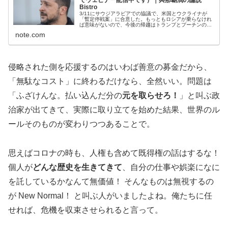
Bistro
3/11にサウジアラビアでの協議で、米国とウクライナが
「暫定停戦案」に合意した。もっともロシアが乗らなけれ
ば意味がないので、今後の帰趨はトランプとプーチンのデ
ィールに委ねられよう。 先月末にホワイトハウスで「停戦
note.com
を拒否している！」と痛罵され...
侵略された側を応援するのはいわば善意の募金だから、
「無駄なコスト」に終わるだけなら、全然いい。問題は
「ふざけんな。払い込んだ分の
元を取らせろ！
」と叫ぶ政
治家が出てきて、実際に取り立てを始めた結果、世界のル
ールそのものが変わりつつあることで。
思えばコロナの時も、人権も含めて既得権の話はするな！
個人が
どんな歴史を生きてきて
、自分の仕事や娯楽になに
を託しているかなんて無価値！ そんなものは無視するの
が New Normal！ と叫ぶ人がいましたよね。俺たちに任
せれば、危機を収束させられると言って。