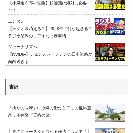
【小泉進次郎の覚醒】核論議は絶対に必要
だ！
エンタメ
【ラジオ局消える？】2028年に何が起きる？
ラジオ業界のリアルな財務事情
ジャーナリズム
【NVIDIA】ジェンスン・フアンの日本戦略が
面白過ぎる！
書評
「祈りの長崎」の原爆の歴史と二つの世界遺
産：永井隆『長崎の鐘』
世界のニュースを面白がる作法について『世