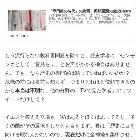
「専門家の時代」の終焉｜與那覇潤の論説Bistro
いま連載を持っているので、送っていただいている『文藝
春秋』の4月号が届いた。すでに各所で話題だが、「コロ
ナワクチン後遺症の真実」として、福島雅典氏（京大名誉
教授）の論考が載っているのが目につく。タイトルが表紙
にも刷られているので、今号の「目...
note.com
もう流行らない教科書問題を除くと、歴史学者に「センモ
ンカとしてご意見を…」とお声がかかる機会はありませ
ん。でも、なら歴史の専門家は黙っていればいいのか？
危機の前には名前も知らず、つまりどれほど信頼できるの
かも
本当は不明
な、他の分野の「TVで見た学者」のリツ
イートだけして？
イエスと答える立場も、実はあるとぼくは思ってるし、多
くの国がその選択をしたとも言えます。要は「歴史に目を
向ける暇なんかないので、
現在だけ
に全神経を集中させ、