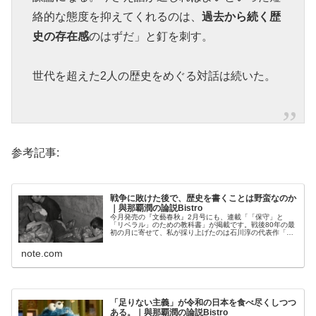
絡的な態度を抑えてくれるのは、
過去から続く歴
史の存在感
のはずだ」と釘を刺す。
世代を超えた2人の歴史をめぐる対話は続いた。
参考記事:
戦争に敗けた後で、歴史を書くことは野蛮なのか
｜與那覇潤の論説Bistro
今月発売の『文藝春秋』2月号にも、連載「「保守」と
「リベラル」のための教科書」が掲載です。戦後80年の最
初の月に寄せて、私が採り上げたのは石川淳の代表作「焼
跡のイエス」（1946年）。 敗戦直後を代表するこの短編
のあらましは、ずばり、まずは...
note.com
「足りない主義」が令和の日本を食べ尽くしつつ
ある。｜與那覇潤の論説Bistro