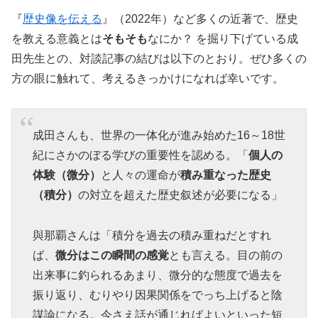
『
歴史像を伝える
』（2022年）など多くの近著で、歴史
を教える意義とは
そもそも
なにか？ を掘り下げている成
田先生との、対談記事の結びは以下のとおり。ぜひ多くの
方の眼に触れて、考えるきっかけになれば幸いです。
成田さんも、世界の一体化が進み始めた16～18世
紀にさかのぼる学びの重要性を認める。「
個人の
体験（微分）
と人々の運命が
積み重なった歴史
（積分）
の対立を超えた歴史叙述が必要になる」
與那覇さんは「積分を過去の積み重ねだとすれ
ば、
微分はこの瞬間の感覚
とも言える。目の前の
出来事に釣られるあまり、微分的な態度で過去を
振り返り、むりやり因果関係をでっち上げると陰
謀論になる。今さえ話が通じればよいといった短