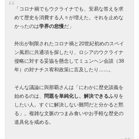
「コロナ禍でもウクライナでも、安易な答えを求
めて歴史を消費する人々が増えた。それを止めな
かったのは
学界の怠慢
だ」
外出が制限されたコロナ禍と20世紀初めのスペイ
ン風邪に共通項を探したり、ロシアのウクライナ
侵略に対する妥協を懸念してミュンヘン会談（38
年）の対ナチス宥和政策に言及したり……。
そんな議論に與那覇さんは「にわかに歴史談義を
始めるのは、
問題を単純化し、解決できるふり
を
したい人。すぐに解決しない難問だと分かると黙
る」。複雑な文脈のつまみ食いやお手軽な歴史の
道具化を戒める。