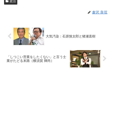
政治
倉沢 良弦
大気汚染：石原慎太郎と猪瀬直樹
「しつこい営業をしたくない」と言う士
業がたどる末路（横須賀 輝尚）