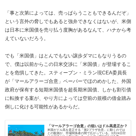
「事と次第によっては、売っぱらうこともできるんだぞ」
という言外の脅しでもあると強弁できなくはないが、米側
は日本に米国債を売り払う度胸があるなんて、ハナから考
えていないだろう。
でも「米国債」はとんでもない譲歩ダマにもなりうるの
で、僕は以前からこの日米交渉に「米国債」が登場するこ
とを危惧してきた。スティーブン・ミラン現CEA委員長
が「マールアラーゴ合意」ペーパーでほのめかした、外国
政府が保有する短期米国債を超長期米国債、しかも割引債
に転換する案が、やり方によっては空前の規模の借金踏み
倒しに化ける可能性があるからだ。
「マールアラーゴ合意」の狙いはドル高是正か？
米国がドル高を是正する「第2プラザ合意」に動くのでは
との観測が、市場関係者の間で広がっている。3月24日付