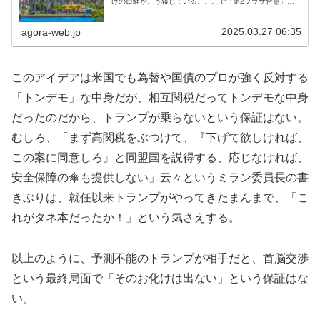
けの日経がこう報じている。ここで「第2プラザ合意」と
呼ばれているのは、トランプ政権が策を練っていると噂さ
れている「マールアラーゴ合意」...
2025.03.27 06:35
agora-web.jp
このアイデアは米国でも為替や国債のプロが強く反対する
「トンデモ」な中身だが、相互関税だってトンデモな中身
だったのだから、トランプが乗らないという保証はない。
むしろ、「まず高関税をぶつけて、『下げて欲しければ、
この案に同意しろ』と同盟国を説得する、応じなければ、
安全保障の傘も提供しない」云々というミラン委員長の書
きぶりは、就任以来トランプがやってきたまんまで、「こ
れがタネ本だったか！」という気さえする。
以上のように、予測不能のトランプが相手だと、首脳交渉
という最終局面で「そのお化けは出ない」という保証はな
い。