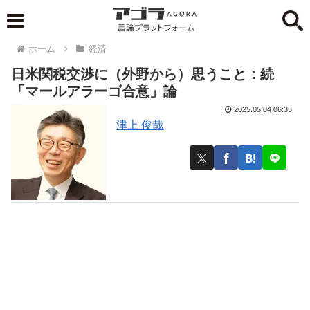
ホーム
経済
日米関税交渉に（外野から）思うこと：続
「マールアラーゴ合意」論
2025.05.04 06:35
津上 俊哉