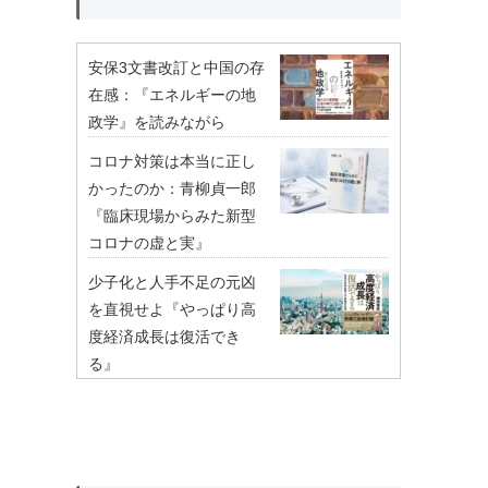
安保3文書改訂と中国の存
在感：『エネルギーの地
政学』を読みながら
コロナ対策は本当に正し
かったのか：青柳貞一郎
『臨床現場からみた新型
コロナの虚と実』
少子化と人手不足の元凶
を直視せよ『やっぱり高
度経済成長は復活でき
る』