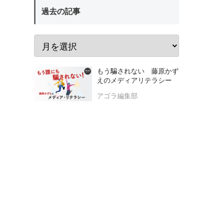
過去の記事
もう騙されない 藤原かず
えのメディアリテラシー
アゴラ編集部