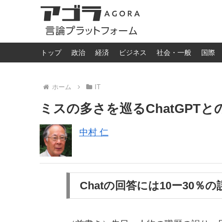
トップ
政治
経済
ビジネス
社会・一般
国際
ホーム
IT
ミスの多さを巡るChatGPT
中村 仁
Chatの回答には10ー30％の