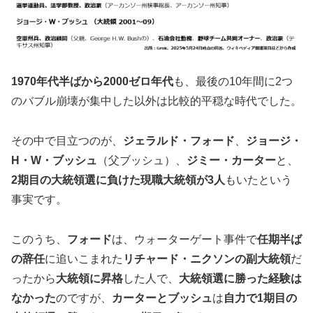
1970年代半ばから2000ゼロ年代
も、最後の10年間に2つ
のバブル崩壊が集中した以外は比較的平穏な時代でした。
その中で目立つのが、
ジェラルド・フォード
、
ジョージ・
H・W・ブッシュ
（父ブッシュ）、
ジミー・カーター
と、
2期目の大統領選に負けた現職大統領が
3人
もいたという
事実です。
このうち、
フォード
は、ウォーターゲート事件で
任期半ば
の辞任
に追いこまれた
リチャード・ニクソンの副大統領
だ
ったから
大統領に昇格
した人で、
大統領選に勝った経験は
なかった
のですが、
カーターとブッシュ
は
自力で1期目の