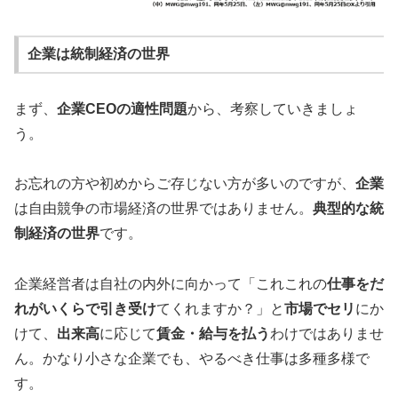
企業は統制経済の世界
まず、
企業CEOの適性問題
から、考察していきましょ
う。
お忘れの方や初めからご存じない方が多いのですが、
企業
は自由競争の市場経済の世界ではありません。
典型的な統
制経済の世界
です。
企業経営者は自社の内外に向かって「これこれの
仕事をだ
れがいくらで引き受け
てくれますか？」と
市場でセリ
にか
けて、
出来高
に応じて
賃金・給与を払う
わけではありませ
ん。かなり小さな企業でも、やるべき仕事は多種多様で
す。