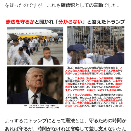
を疑ったのですが、これも
確信犯としての言動
でした。
ようするに
トランプにとって憲法
とは、
守るための時間が
あれば守る
が、
時間がなければ省略して差し支えない
たん