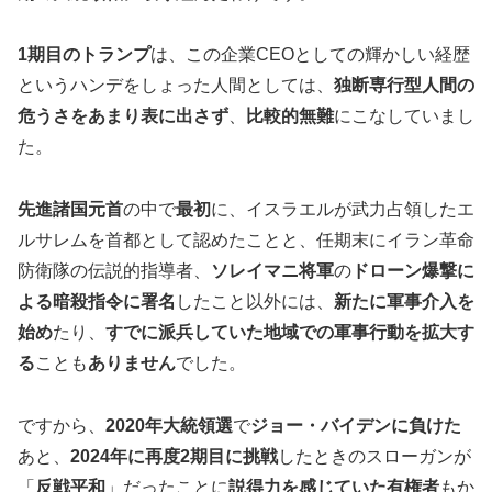
1期目のトランプ
は、この企業CEOとしての輝かしい経歴
というハンデをしょった人間としては、
独断専行型人間の
危うさをあまり表に出さず
、
比較的無難
にこなしていまし
た。
先進諸国元首
の中で
最初
に、イスラエルが武力占領したエ
ルサレムを首都として認めたことと、任期末にイラン革命
防衛隊の伝説的指導者、
ソレイマニ将軍
の
ドローン爆撃に
よる暗殺指令に署名
したこと以外には、
新たに軍事介入を
始め
たり、
すでに派兵していた地域での軍事行動を拡大す
る
ことも
ありません
でした。
ですから、
2020年大統領選
で
ジョー・バイデンに負けた
あと、
2024年に再度2期目に挑戦
したときのスローガンが
「
反戦平和
」だったことに
説得力を感じていた有権者
もか