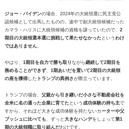
ジョー・バイデン
の場合、2024年の大統領選に民主党公
認候補として出馬したものの、途中で副大統領候補だった
カマラ・ハリスに大統領候補の資格を譲っていたので、
2
期目の大統領選本選に挑戦して果たせなかった
という
わけ
ではありません
。
やはり、
1期目を自力で勝ち取り
ながら
継続して2期目を
務めることができず
、
1期あいだを置いて2期目の大統領
の座を獲得
した
トランプの異例さ
が際立っています。
トランプの場合、
父親から引き継いだ小さな不動産会社を
全米に名の通った企業に育てた
という
成功体験の持ち主
で
すから、それほど大きな成功体験を持たないカ
ーターや父
ブッシュに比べても
、ずっと
大きなハンデ
をしょって
第1
期の大統領職に取り組んだ
わけです。