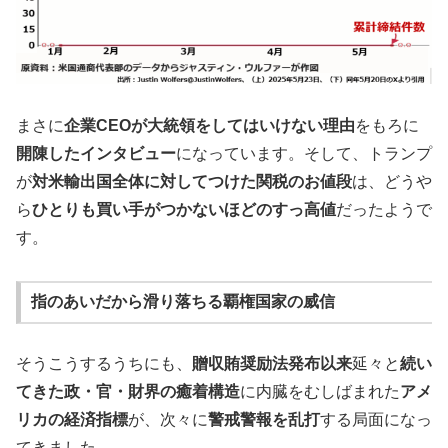
まさに
企業CEOが大統領をしてはいけない理由
をもろに
開陳したインタビュー
になっています。そして、トランプ
が
対米輸出国全体に対してつけた関税のお値段
は、どうや
ら
ひとりも買い手がつかないほどのすっ高値
だったようで
す。
指のあいだから滑り落ちる覇権国家の威信
そうこうするうちにも、
贈収賄奨励法発布以来
延々と
続い
てきた政・官・財界の癒着構造
に内臓をむしばまれた
アメ
リカの経済指標
が、次々に
警戒警報を乱打
する局面になっ
てきました。