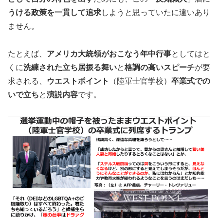
うける政策を一貫して追求
しようと思っていたに違いあり
ません。
たとえば、
アメリカ大統領がおこなう年中行事
としてはと
くに
洗練された立ち居振る舞い
と
格調の高いスピーチ
が要
求される、
ウエストポイント
（陸軍士官学校）
卒業式での
いで立ち
と
演説内容
です。