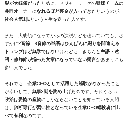
親が大統領だった
ために、メジャーリーグの
野球チームの
共同オーナーになれるほど裏金が入ってきた
というのが、
社会人第1歩
という人生を送った人です。
また、大統領になってからの演説などを聴いていても、さ
すがに
2音節
、
3音節の単語はひんぱんに綴りを間違える
トランプほど無学ではない
けれども、きちんと
主語・述
語・修飾節が揃った文章になっていない発言
があまりにも
多い人でした。
それでも、
企業CEOとして活躍した経験がなかった
こと
が幸いして、
無事2期を務め上げた
のです。それぐらい、
政治は妥協の産物
にしかならないことを知っている人間
は、
独断専行が習い性となっている企業CEO経験者に比
べて有利
なのです。