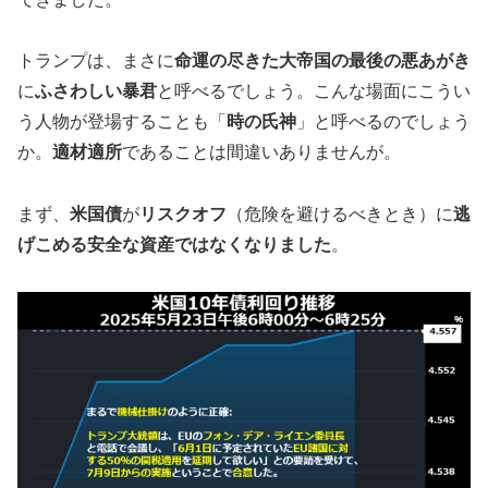
トランプは、まさに
命運の尽きた大帝国の最後の悪あがき
に
ふさわしい暴君
と呼べるでしょう。こんな場面にこうい
う人物が登場することも「
時の氏神
」と呼べるのでしょう
か。
適材適所
であることは間違いありませんが。
まず、
米国債
が
リスクオフ
（危険を避けるべきとき）に
逃
げこめる安全な資産ではなくなりました
。