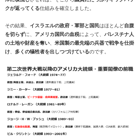
クが返ってくる
仕組みを確立しました。
その結果、
イスラエルの政府・軍部と国民
はほとんど
自腹
を切らず
に、
アメリカ国民の血税
によって、
パレスチナ人
の土地や財産を奪い
、
米国製の最先端の兵器で戦争を仕掛
け
、
多くの犠牲者を出しつづけている
のです。