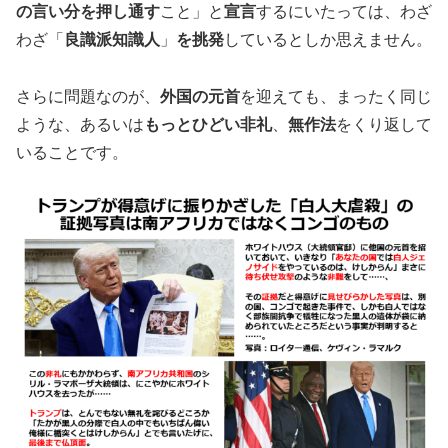
の言い分を押し通す
こと」と
宣言
するにいたっては、わざ
わざ「
良識派知識人
」
を挑発
しているとしか思えません。
さらに問題なのが、
外国の元首
を迎えても、まったく同じ
ような、あるいは
もっとひどい非礼
、
無作法
をくり返して
いることです。