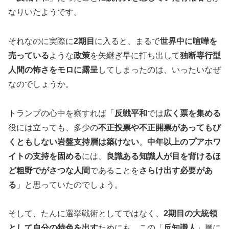
なりいたようです。
それなのに実際に
2期目
に入ると、まるで
世界中に喧嘩を
売っている
ような
政策
を矢継ぎ早に打ち出して
独断専行型
人間の怖さをモロに露呈
してしまったのは、いったいなぜ
なのでしょうか。
トランプの心中を察すれば「
反戦平和
では
広く票を集める
役には立っても、多少の
不正投票や不正開票があってもび
くともしない岩盤支持層は築けない
。
中年以上のプアホワ
イトの支持を固める
には、
良識ある知識人が目を背けるほ
ど粗野でがさつな人間
であることを
さらけ出す必要があ
る
」と思っていたのでしょう。
そして、たんに選挙戦術としてではなく、
2期目の大統領
として自分の特色を出す
ためにも、この「
反知識人
」層に