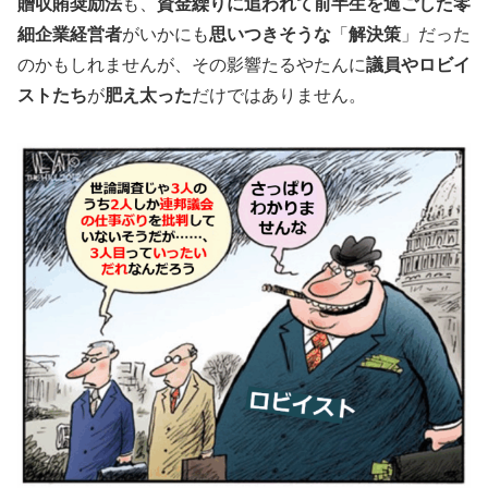
贈収賄奨励法
も、
資金繰りに追われて
前半生を過ごした零
細企業経営者
がいかにも
思いつきそうな
「
解決策
」だった
のかもしれませんが、その影響たるやたんに
議員やロビイ
ストたち
が
肥え太った
だけではありません。