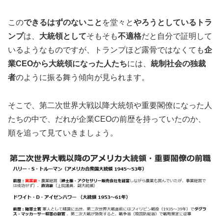
この
できるはずのないこと
を堂々と
やろうとしているトラ
ンプ
は、
大統領として
そもそも
不適格
だと自分で証明して
いるようなものですが、トランプほど露骨ではなくても
企
業CEOから大統領になった人たち
には、
統制社会の独裁
者
のように振る舞う傾向が見られます。
そこで、第二次世界大戦以降大統領や重要閣僚になった人
たちの中で、だれが企業CEOの前歴を持っていたのか、
順を追って見ていきましょう。