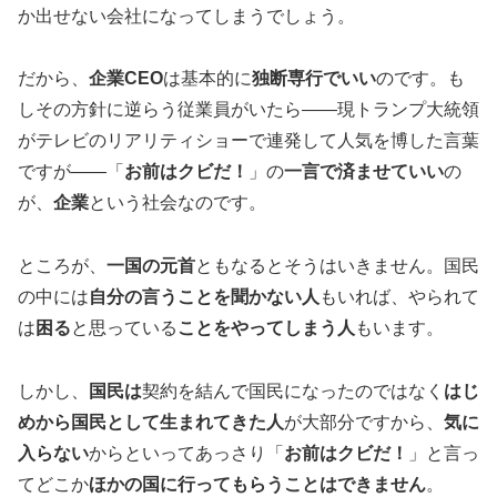
か出せない会社になってしまうでしょう。
だから、
企業CEO
は基本的に
独断専行でいい
のです。も
しその方針に逆らう従業員がいたら――現トランプ大統領
がテレビのリアリティショーで連発して人気を博した言葉
ですが――「
お前はクビだ！
」の
一言で済ませていい
の
が、
企業
という社会なのです。
ところが、
一国の元首
ともなるとそうはいきません。国民
の中には
自分の言うことを聞かない人
もいれば、やられて
は
困る
と思っている
ことをやってしまう人
もいます。
しかし、
国民は
契約を結んで国民になったのではなく
はじ
めから国民として生まれてきた人
が大部分ですから、
気に
入らない
からといってあっさり「
お前はクビだ！
」と言っ
てどこか
ほかの国に行ってもらうことはできません
。