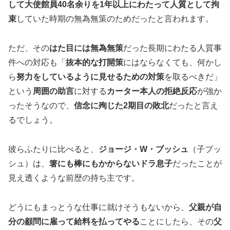
して大使館員40名余りを1年以上にわたって人質として拘
束
していた時期の無為無策のためだったと言われます。
ただ、その
はた目には無為無策
だった長期にわたる人質事
件への対応も「
抜本的な打開策
にはならなくても、何かし
ら
努力をしているように見せるための対策
を取るべきだ」
という
周囲の助言
に対する
カーター本人の拒絶反応
が強か
ったそうなので、
信念に殉じた2期目の敗北
だったと言え
るでしょう。
彼らふたりに比べると、
ジョージ・W・ブッシュ
（子ブッ
シュ）は、
箸にも棒にもかからないドラ息子
だったことが
見え透くような前歴の持ち主です。
どうにもまっとうな仕事に就けそうもないから、
父親が自
分の顧問に雇って給料を払ってやる
ことにしたら、その
父