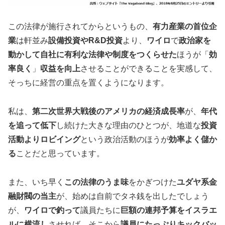
この法律が施行されてからというもの、
有力産業の首位企
業
は軒並み
設備投資やR&D投資
より、
ワイロ
で
政治家を
動かして自社に有利な法律や制度をつくらせた
ほうが「
効
率良く
」
収益を向上
させることができることを実感して、
そっちに経営の重点を置くようになります。
私は、
第二次世界大戦後のアメリカの経済成長率
が、
年代
を追って低下
し続けた大きな理由のひとつが、地道な
投資
活動よりロビイング
という政治活動のほうが
効率よく儲か
る
ことだと思っています。
また、いち早く
この法律のうま味
をかぎつけた
ユダヤ系金
融財閥の当主
が、始めは自前でタネ銭を出したでしょう
が、
ワイロで釣って
議員たちに
巨額の
連邦予算をイスラエ
ルに横流し
させれば、そこから
議員にたっぷりキックバッ