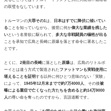
の双璧をなしています。
トルーマンの
大罪その1
は、
日本はすでに降伏に傾いてい
る
ことを知っていながら、後世に何か
偉大な業績を残した
い
という名誉欲に駆られて、
多大な非戦闘員の犠牲が出る
ことを承知で広島と長崎に原爆を落とす命令に署名したこ
とです。
とくに、
2発目の長崎
に落とした
原爆
は、広島のリトルボ
ーイとは違う方式で製造された
ファットマンも実戦使用に
堪えることを証明
する以外に何ひとつ意味のない「実験」
によって、
1945年12月末までで約7万4000人
、その後
被
曝による重症で亡くなった方たちを含めると約14万9000
人
の尊い命を奪ったのですから、言語道断です。