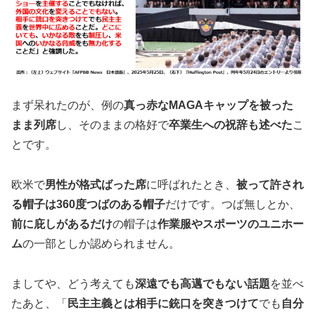
まず呆れたのが、例の
真っ赤なMAGAキャップを被った
まま列席
し、そのままの格好で
卒業生への祝辞も述べた
こ
とです。
欧米で
男性が格式ばった席
に呼ばれたとき、
被って許され
る帽子は360度つばのある帽子
だけです。つば無しとか、
前に庇しがあるだけ
の帽子は
作業服やスポーツのユニホー
ム
の一部としか認められません。
ましてや、どう考えても
深遠でも高邁でもない話題
を並べ
たあと、「
民主主義とは相手に銃口を突きつけて
でも
自分