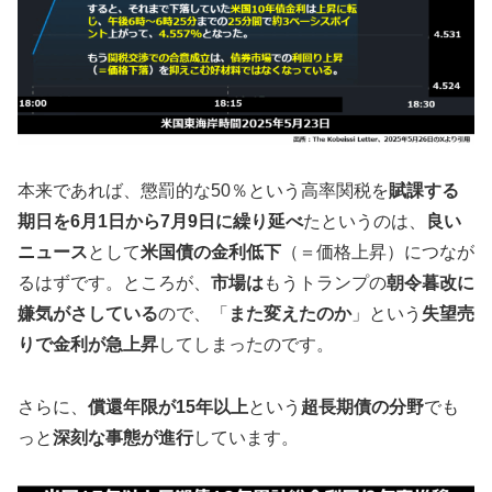
本来であれば、懲罰的な50％という高率関税を
賦課する
期日を6月1日から7月9日に繰り延べ
たというのは、
良い
ニュース
として
米国債の金利低下
（＝価格上昇）につなが
るはずです。ところが、
市場は
もうトランプの
朝令暮改に
嫌気がさしている
ので、「
また変えたのか
」という
失望売
りで金利が急上昇
してしまったのです。
さらに、
償還年限が15年以上
という
超長期債の分野
でも
っと
深刻な事態が進行
しています。