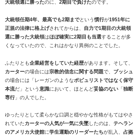
大統領選に勝った
のに、
2期目で負けた
のです。
大統領任期4年、最高でも2期まで
という
慣行
が
1951年に
正規の法律に格上げ
されてからは、
自力で1期目の大統領
選に勝った大統領
は
ほぼ確実に2期目も当選
することが多
くなっていたので、これはかなり異例のことでした。
ふたりとも
企業経営をしていた経歴
があります。そして、
カーター
の場合には
宗教的信念に関する問題
で、
ブッシュ
の場合には「レーガンのような
ポピュリストではなく保守
本流
だ」という
意識
において、ほとんど
妥協のない
「
独断
専行
」の人でした。
ゆったりとして柔らかな口調と穏やかな性格がもてはやさ
れていた
カーターの人気が一気に失墜
したのは、
テヘラン
のアメリカ大使館
に
学生運動のリーダーたち
が乱入、
占拠