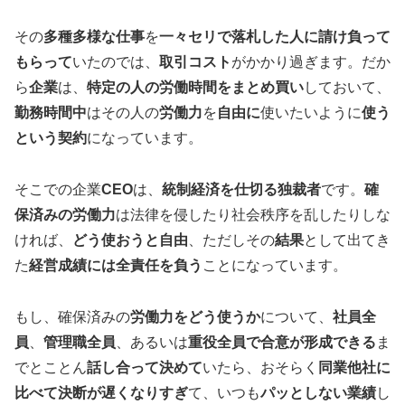
その
多種多様
な仕事
を
一々セリで落札した人に請け負って
もらって
いたのでは、
取引コスト
がかかり過ぎます。だか
ら
企業
は、
特定の人の労働時間をまとめ買い
しておいて、
勤務時間中
はその人の
労働力
を
自由に
使いたいように
使う
という契約
になっています。
そこでの企業
CEO
は、
統制経済を仕切る独裁者
です。
確
保済みの労働力
は法律を侵したり社会秩序を乱したりしな
ければ、
どう使おうと自由
、ただしその
結果
として出てき
た
経営成績には全責任を負う
ことになっています。
もし、確保済みの
労働力をどう使うか
について、
社員全
員
、
管理職全員
、あるいは
重役全員で合意が形成できる
ま
でとことん
話し合って決めて
いたら、おそらく
同業他社に
比べて決断が遅くなりすぎ
て、いつも
パッとしない業績
し