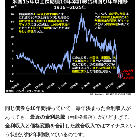
同じ債券を10年間持っていて
、毎年
決まった金利収入
が
あっても、
最近の金利急騰
（=価格暴落）がひどすぎて、
金利収入と価格変動を合計した総合収入ではマイナス
とい
う状態が
約2年間続いている
のです。