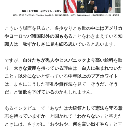
こういう場面を見ると、多少なりとも
世の中にはアメリカ
やヨーロッパ諸国以外の国もある
ことをわきまえている
知
識人
は、
恥ずかしさに見も細る思い
でいると思います。
ですが、
自分たちが黒人やヒスパニックより高い給料
を取
り、
大きな資産を持っている
理由は「
白人に生まれついた
こと
」
以外にない
と悟っている
中年以上のプアホワイト
は、まさにこうした
非礼や無作法
を見て「
そうだ、そう
だ
」と
留飲を下げている
のかもしれません。
あるインタビューで「あなたは
大統領として憲法を守る意
志を持っていますか
」と聞かれて「
わからない
」と答えた
ときには、さすがに「おやおや、
何を言い出すやら
」と耳