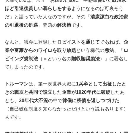
大罪その2は、常々「
お国のために
一生懸命
働いた政治家
ほど引退後貧しい暮らしをする
ようになるのは可哀そう
だ」と語っていた人なのですが、その「
清廉潔白な政治家
の引退後の処遇
」問題の
解決策
です。
なんと、議会に登録した
ロビイストを通じて
であれば、
企
業や富豪からのワイロを取り放題
という稀代の
悪法
、「
ロ
ビイング規制法
（＝という名の
贈収賄奨励法
）」に署名し
てしまったのです。
トルーマン
は、第一次世界大戦に
1兵卒として出征したと
きの戦友と共同で設立
した
企業が1920年代に破綻
したあ
とも、
30年代大不況
の中で
律儀に残債を返しつづけた
（自己破産制度を知らなかっただけという説もあります）
人です。