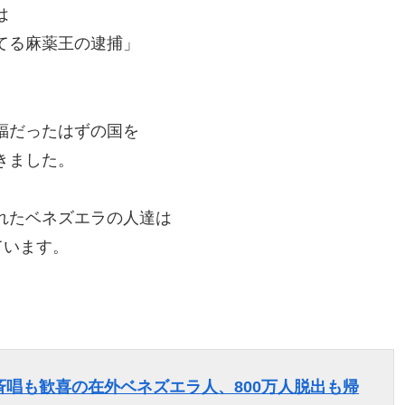
は
てる麻薬王の逮捕」
。
福だったはずの国を
きました。
れたベネズエラの人達は
ています。
唱も歓喜の在外ベネズエラ人、800万人脱出も帰