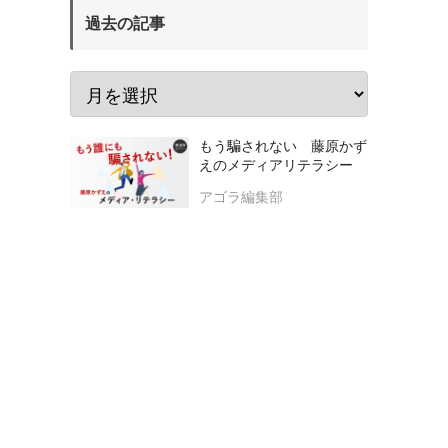
過去の記事
もう騙されない 藤原かず
えのメディアリテラシー
アゴラ編集部