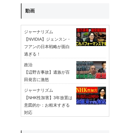
動画
ジャーナリズム
【NVIDIA】ジェンスン・
フアンの日本戦略が面白
過ぎる！
政治
【辺野古事故】遺族が百
田発言に激怒
ジャーナリズム
【NHK性加害】3年放置は
意図的か：お粗末すぎる
対応