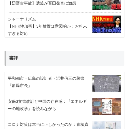
【辺野古事故】遺族が百田発言に激怒
ジャーナリズム
【NHK性加害】3年放置は意図的か：お粗末
すぎる対応
書評
平和都市・広島の設計者・浜井信三の著書
『原爆市長』
安保3文書改訂と中国の存在感：『エネルギ
ーの地政学』を読みながら
コロナ対策は本当に正しかったのか：青柳貞