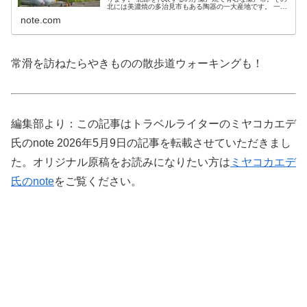
北には美濃焼の多治見市もある陶器の一大産地です。 一
方、南部を代表するのが知多半島の中部にある常滑市。中
note.com
部国際空港のあるこの町は常滑焼...
常滑を訪ねたらやきものの散歩道ウォーキングも！
編集部より：この記事はトラベルライターのミヤコカエデ
氏のnote 2026年5月9日の記事を転載させていただきまし
た。オリジナル原稿をお読みになりたい方は
ミヤコカエデ
氏のnote
をご覧ください。