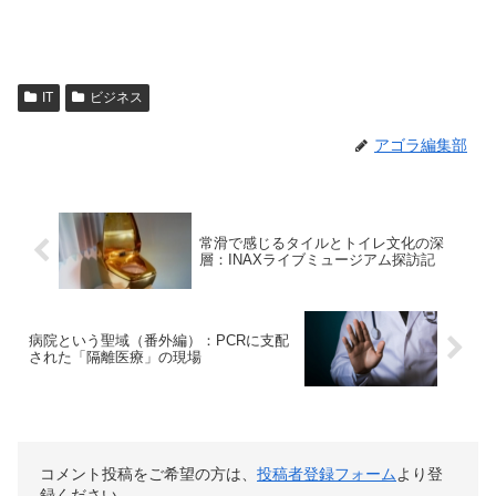
IT
ビジネス
アゴラ編集部
常滑で感じるタイルとトイレ文化の深
層：INAXライブミュージアム探訪記
病院という聖域（番外編）：PCRに支配
された「隔離医療」の現場
コメント投稿をご希望の方は、
投稿者登録フォーム
より登
録ください。