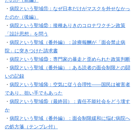
たのか（前編）
・
病院という聖域⑪：なぜ日本だけがマスクを外せなかっ
たのか（後編）
・
病院という聖域⑫：接種ありきのコロナワクチン政策
「設計思想」を問う
・
病院という聖域（番外編）：診療報酬が「面会禁止病
院」に突きつけた請求書
・
病院という聖域⑬：専門家の暴走と歪められた政策判断
・
病院という聖域（番外編）：ある読者の面会制限との闘
いの記録
・
病院という聖域⑭：空気に従う合理性——国民は被害者
であり、担い手でもあった
・
病院という聖域⑮（最終回）：責任不能社会をどう壊す
か
・
病院という聖域（番外編）：面会制限緩和に悩む病院へ
の処方箋（テンプレ付）