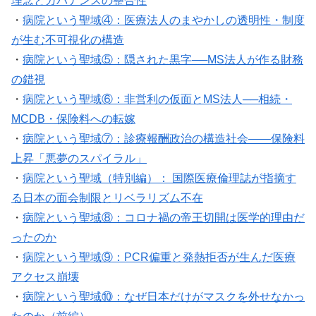
理念とガバナンスの整合性
・
病院という聖域④：医療法人のまやかしの透明性・制度
が生む不可視化の構造
・
病院という聖域⑤：隠された黒字──MS法人が作る財務
の錯視
・
病院という聖域⑥：非営利の仮面とMS法人──相続・
MCDB・保険料への転嫁
・
病院という聖域⑦：診療報酬政治の構造社会——保険料
上昇「悪夢のスパイラル」
・
病院という聖域（特別編）： 国際医療倫理誌が指摘す
る日本の面会制限とリベラリズム不在
・
病院という聖域⑧：コロナ禍の帝王切開は医学的理由だ
ったのか
・
病院という聖域⑨：PCR偏重と発熱拒否が生んだ医療
アクセス崩壊
・
病院という聖域⑩：なぜ日本だけがマスクを外せなかっ