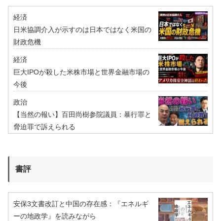
経済
日米協調介入が示すのは日本ではなく米国の
財政危機
経済
巨大IPOが殺した米株市場と世界金融市場の
今後
政治
【当然の報い】百田尚樹参院議員：暴行罪と
脅迫罪で訴えられる
書評
安保3文書改訂と中国の存在感：『エネルギ
ーの地政学』を読みながら