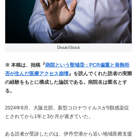
Drouk/iStock
※ 本稿は、拙稿『
病院という聖域⑨：PCR偏重と発熱拒
否が生んだ医療アクセス崩壊
』を読んでくれた読者の実際
の経験をもとに構成した論説である。病院名は匿名とす
る。
2024年8月、大阪北部。新型コロナウイルスが5類感染症
とされてから1年と3か月が過ぎていた。
ある読者が受診したのは、伊丹空港から近い地域医療支援