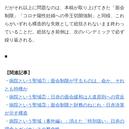
だがそれ以上に問題なのは、本稿が取り上げてきた「面会
制限」「コロナ陽性妊婦への帝王切開強制」と同様、これ
らがいずれも構造的な失敗として総括されないまま終わっ
ていることだ。総括なき前例は、次のパンデミックで必ず
繰り返される。
■
【関連記事】
・
病院という聖域①：面会制限が守るものは、命か、それ
とも特権か
・
病院という聖域②：日赤の面会緩和は人道原則への背反
・
病院という聖域③：面会制限と財務のねじれ・日赤決算
が示す構造
・
病院という聖域（番外編）：消えた「特別扱い」日赤の