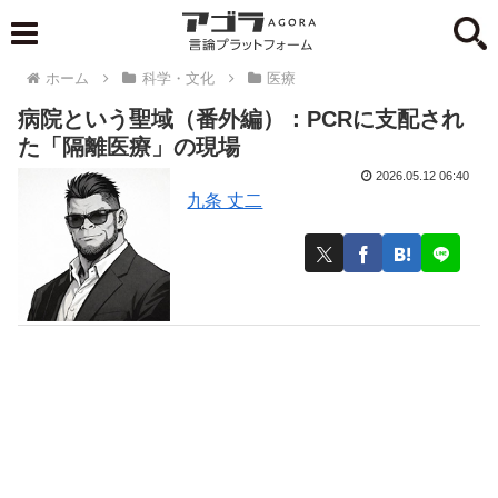
ホーム
科学・文化
医療
病院という聖域（番外編）：PCRに支配され
た「隔離医療」の現場
2026.05.12 06:40
九条 丈二