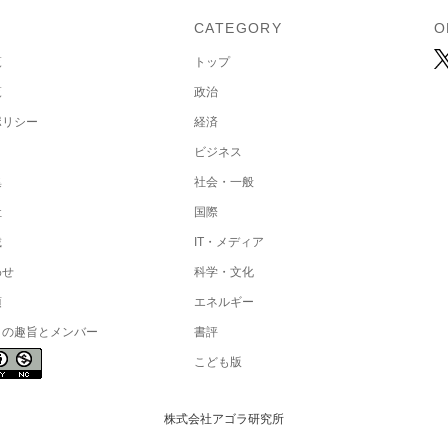
U
CATEGORY
O
覧
トップ
覧
政治
ポリシー
経済
ビジネス
集
社会・一般
社
国際
載
IT・メディア
わせ
科学・文化
項
エネルギー
トの趣旨とメンバー
書評
こども版
株式会社アゴラ研究所