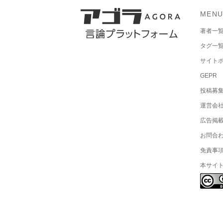
MEN
著者一
タグ一
サイト
GEPR
投稿募
運営会
広告掲
お問合
免責事
本サイ