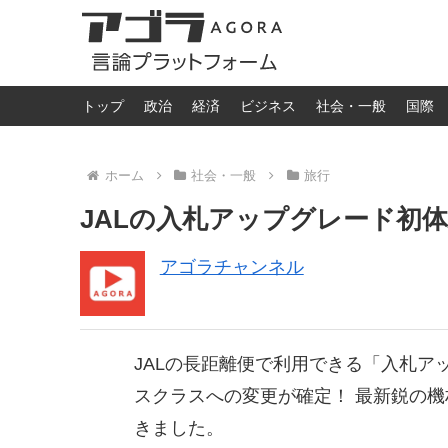
トップ
政治
経済
ビジネス
社会・一般
国際
ホーム
社会・一般
旅行
JALの入札アップグレード初
アゴラチャンネル
JALの長距離便で利用できる「入札ア
スクラスへの変更が確定！ 最新鋭の機材
きました。