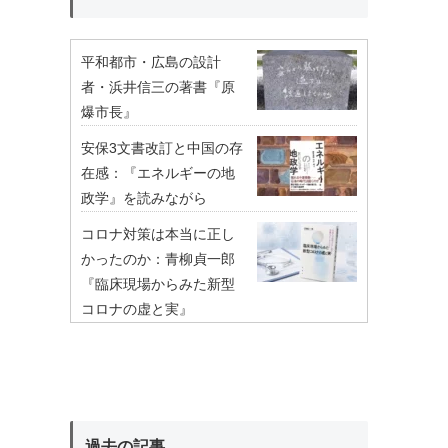
平和都市・広島の設計
者・浜井信三の著書『原
爆市長』
安保3文書改訂と中国の存
在感：『エネルギーの地
政学』を読みながら
コロナ対策は本当に正し
かったのか：青柳貞一郎
『臨床現場からみた新型
コロナの虚と実』
過去の記事