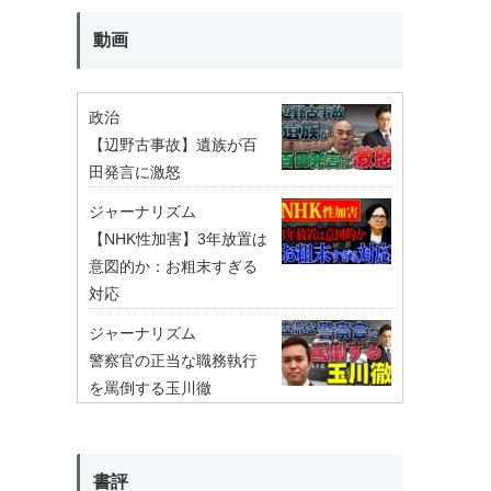
動画
政治
【辺野古事故】遺族が百
田発言に激怒
ジャーナリズム
【NHK性加害】3年放置は
意図的か：お粗末すぎる
対応
ジャーナリズム
警察官の正当な職務執行
を罵倒する玉川徹
書評