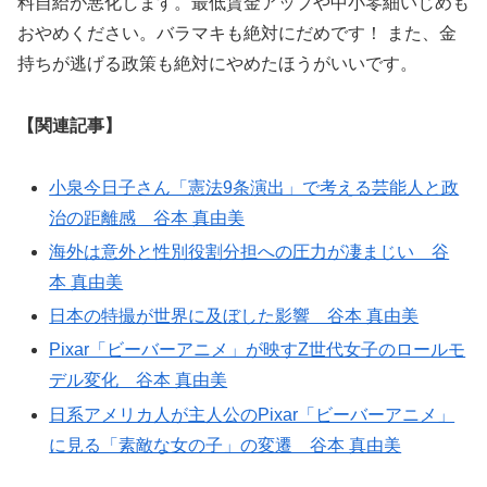
料自給が悪化します。最低賃金アップや中小零細いじめも
おやめください。バラマキも絶対にだめです！ また、金
持ちが逃げる政策も絶対にやめたほうがいいです。
【関連記事】
小泉今日子さん「憲法9条演出」で考える芸能人と政
治の距離感 谷本 真由美
海外は意外と性別役割分担への圧力が凄まじい 谷
本 真由美
日本の特撮が世界に及ぼした影響 谷本 真由美
Pixar「ビーバーアニメ」が映すZ世代女子のロールモ
デル変化 谷本 真由美
日系アメリカ人が主人公のPixar「ビーバーアニメ」
に見る「素敵な女の子」の変遷 谷本 真由美