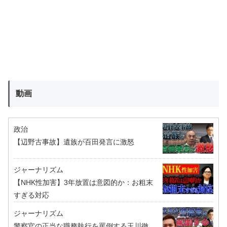
動画
政治
【辺野古事故】遺族が百田発言に激怒
ジャーナリズム
【NHK性加害】3年放置は意図的か：お粗末
すぎる対応
ジャーナリズム
警察官の正当な職務執行を罵倒する玉川徹