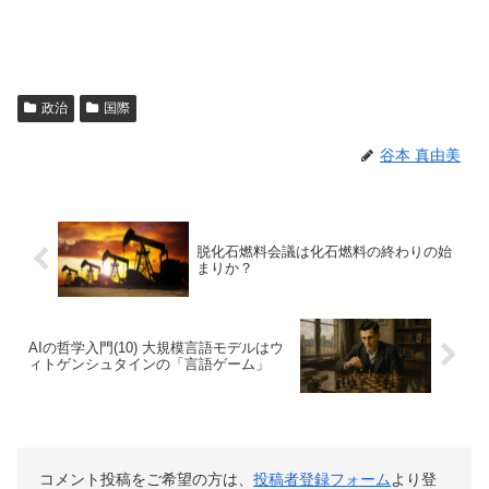
政治
国際
谷本 真由美
脱化石燃料会議は化石燃料の終わりの始
まりか？
AIの哲学入門(10) 大規模言語モデルはウ
ィトゲンシュタインの「言語ゲーム」
コメント投稿をご希望の方は、
投稿者登録フォーム
より登