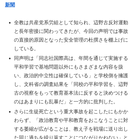
新聞
全教は共産党系労組として知られ、辺野古反対運動
と長年密接に関わってきたが、今回の声明では事故
の直接的原因となった安全管理の杜撰さを棚上げに
している。
同声明は「同志社国際高は、年間を通じて実施する
平和学習で基地問題以外にもさまざまな内容を扱
い、政治的中立性は確保している」と学校側を擁護
し、文科省の調査結果を「同校の平和学習を、辺野
古の視察をもって教育基本法に反すると決めつける
のはあまりにも乱暴だ」と一方的に批判した。
さらに生徒死亡という重大事故を起こしたにもかか
わらず、「政治教育や平和教育をおこなうことに対
する萎縮が広がることは、教え子を戦場に送り出し
た同じ過ちを繰り返すことにつながりかねない」と