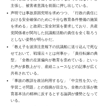
主張し、被害者意識を前面に押し出している。
声明では事故原因究明を求めつつ、「行政の責任に
おける安全確保のために十分な教育条件整備の施策
を求める」と政府に安全対策を要求しており、共産
党関係者が関与した抗議船活動の責任を全く取ろう
としない姿勢が明らかだ。
「教え子を波浪注意報下の抗議船に送り込んで死な
せておいて、戦場云々とは何事か」「責任転嫁の典
型」「全教の左派偏向が教育を歪めている」といっ
た声が多数上がり、産経ニュースなどの記事が広く
共有されている。
「事故の教訓を政治利用するな」「中立性を欠いた
学習こそ問題」との指摘が目立ち、全教の主張が教
育基本法の精神に反するとする論調が優勢となって
いる。