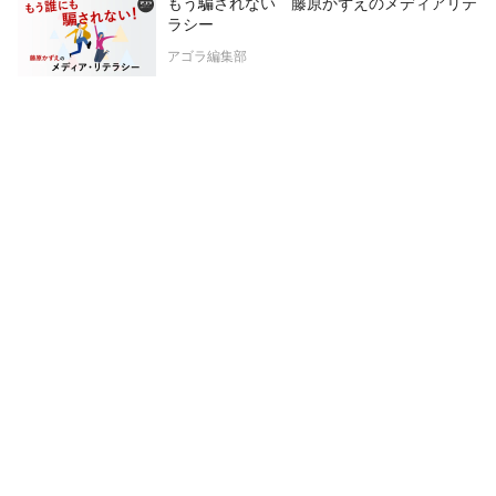
もう騙されない 藤原かずえのメディアリテ
ラシー
アゴラ編集部