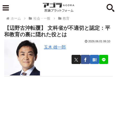
ホーム
社会・一般
教育
【辺野古沖転覆】 文科省が不適切と認定：平
和教育の裏に隠れた役とは
2026.06.01 06:10
玉木 雄一郎