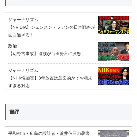
ジャーナリズム
【NVIDIA】ジェンスン・フアンの日本戦略が
面白過ぎる！
政治
【辺野古事故】遺族が百田発言に激怒
ジャーナリズム
【NHK性加害】3年放置は意図的か：お粗末
すぎる対応
書評
平和都市・広島の設計者・浜井信三の著書