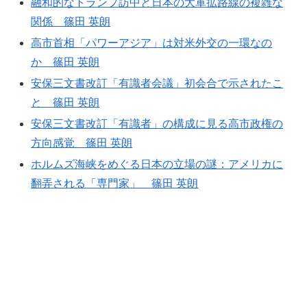
融和的なトランプ訪中と日本の大軍拡路線の複雑な
関係 篠田 英朗
高市首相「パワーアジア」は対米外交の一環なの
か 篠田 英朗
安保三文書改訂「有識者会議」初会合で示されたこ
と 篠田 英朗
安保三文書改訂「有識者」の構成に見る高市政権の
方向感覚 篠田 英朗
ホルムズ海峡をめぐる日本の立場の謎：アメリカに
翻弄される「専門家」 篠田 英朗