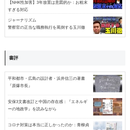
【NHK性加害】3年放置は意図的か：お粗末
すぎる対応
ジャーナリズム
警察官の正当な職務執行を罵倒する玉川徹
書評
平和都市・広島の設計者・浜井信三の著書
『原爆市長』
安保3文書改訂と中国の存在感：『エネルギ
ーの地政学』を読みながら
コロナ対策は本当に正しかったのか：青柳貞