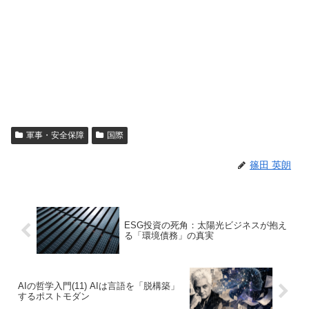
軍事・安全保障
国際
篠田 英朗
ESG投資の死角：太陽光ビジネスが抱え
る「環境債務」の真実
AIの哲学入門(11) AIは言語を「脱構築」
するポストモダン