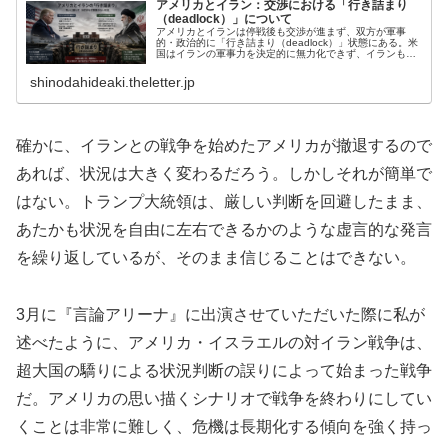
アメリカとイラン：交渉における「行き詰まり
（deadlock）」について
アメリカとイランは停戦後も交渉が進まず、双方が軍事
的・政治的に「行き詰まり（deadlock）」状態にある。米
国はイランの軍事力を決定的に無力化できず、イランも米
国・イスラエルに決定打を与えられない。このため交渉は
停滞し、双方とも譲歩を拒ん...
shinodahideaki.theletter.jp
確かに、イランとの戦争を始めたアメリカが撤退するので
あれば、状況は大きく変わるだろう。しかしそれが簡単で
はない。トランプ大統領は、厳しい判断を回避したまま、
あたかも状況を自由に左右できるかのような虚言的な発言
を繰り返しているが、そのまま信じることはできない。
3月に『言論アリーナ』に出演させていただいた際に私が
述べたように、アメリカ・イスラエルの対イラン戦争は、
超大国の驕りによる状況判断の誤りによって始まった戦争
だ。アメリカの思い描くシナリオで戦争を終わりにしてい
くことは非常に難しく、危機は長期化する傾向を強く持っ