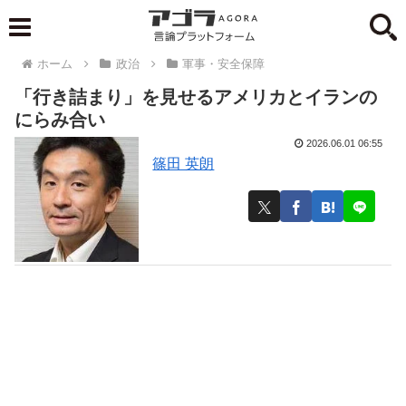
ホーム
政治
軍事・安全保障
「行き詰まり」を見せるアメリカとイランの
にらみ合い
2026.06.01 06:55
篠田 英朗