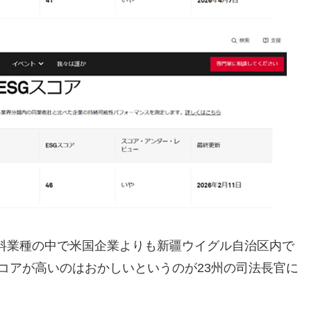
料業種の中で米国企業よりも新疆ウイグル自治区内で
スコアが高いのはおかしいというのが23州の司法長官に