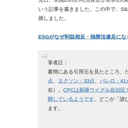
先日、米国23州の司法長官が世界3大
いう記事を書きました。この中で、S&
摘しました。
ESGがなぜ利益相反・独禁法違反になる
筆者註：
書簡にある引用元を見たところ、た
点
、
エクソン：33点
、
バレロ：41
在）。
CPCは新疆ウイグル自治
開しているようです
。どこが「誰
ます。