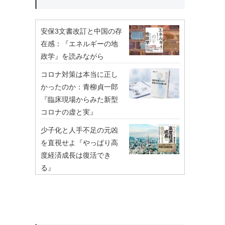
安保3文書改訂と中国の存
在感：『エネルギーの地
政学』を読みながら
コロナ対策は本当に正し
かったのか：青柳貞一郎
『臨床現場からみた新型
コロナの虚と実』
少子化と人手不足の元凶
を直視せよ『やっぱり高
度経済成長は復活でき
る』