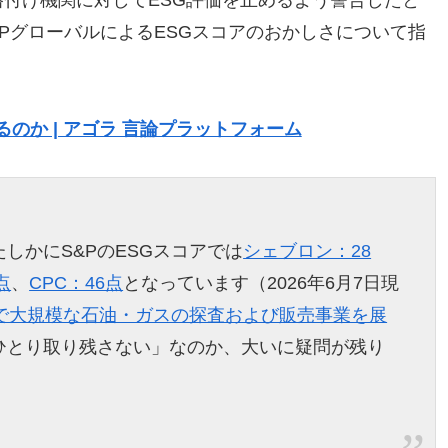
格付け機関に対してESG評価を止めるよう警告したと
PグローバルによるESGスコアのおかしさについて指
のか | アゴラ 言論プラットフォーム
しかにS&PのESGスコアでは
シェブロン：28
点
、
CPC：46点
となっています（2026年6月7日現
区で大規模な石油・ガスの探査および販売事業を展
ひとり取り残さない」なのか、大いに疑問が残り