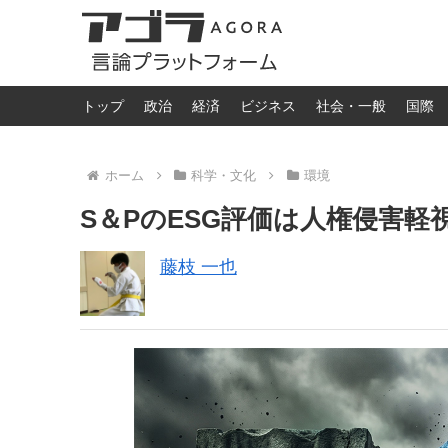
トップ
政治
経済
ビジネス
社会・一般
国際
ホーム
科学・文化
環境
S＆PのESG評価は人権侵害軽
藤枝 一也