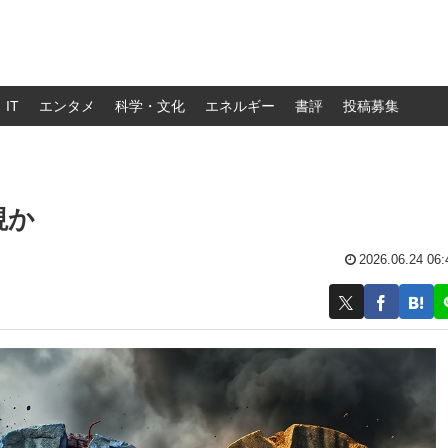
IT
エンタメ
科学・文化
エネルギー
書評
投稿募集
視か
2026.06.24 06: