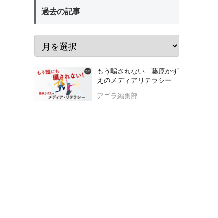
過去の記事
もう騙されない 藤原かず
えのメディアリテラシー
アゴラ編集部