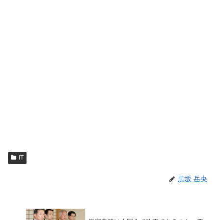
IT
黒坂 岳央