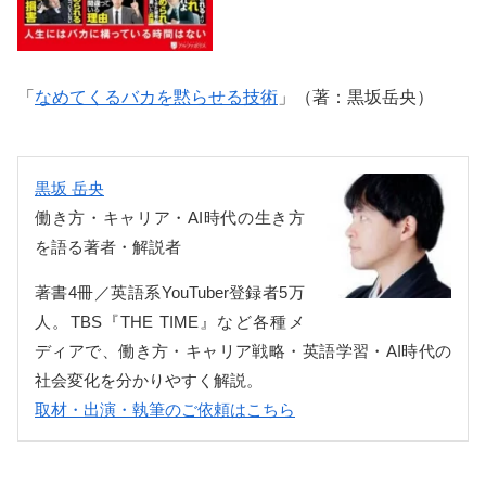
「
なめてくるバカを黙らせる技術
」（著：黒坂岳央）
黒坂 岳央
働き方・キャリア・AI時代の生き方
を語る著者・解説者
著書4冊／英語系YouTuber登録者5万
人。TBS『THE TIME』など各種メ
ディアで、働き方・キャリア戦略・英語学習・AI時代の
社会変化を分かりやすく解説。
取材・出演・執筆のご依頼はこちら