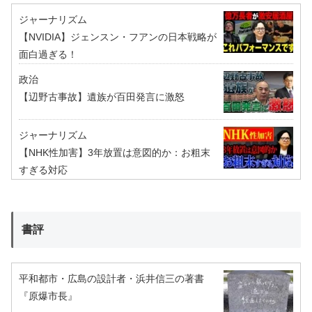
ジャーナリズム
【NVIDIA】ジェンスン・フアンの日本戦略が
面白過ぎる！
政治
【辺野古事故】遺族が百田発言に激怒
ジャーナリズム
【NHK性加害】3年放置は意図的か：お粗末
すぎる対応
書評
平和都市・広島の設計者・浜井信三の著書
『原爆市長』