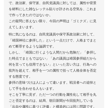
で、政治家、保守派、自民党議員に対しては、属性や背景
を材料にした雑なレッテル貼りが許される空気を、これま
で作ってきたのではないか。
この疑問に答えない限り、今回の声明は「ゴミクズ」に見
えてしまいます。
特に気になるのは、自民党議員や保守系政治家に対して、
「靖国神社に参拝した」という一点だけで、人格までまと
めて断罪するような論調です。
しかし、「靖国に行くような人間だから危険だ」「参拝し
た時点でまともではない」「あの議員は靖国参拝組だから
何を言っても信用できない」といった言い方は、行為への
批判を超えて、相手を一つの属性で括って人格全体を否定
する態度です。
参拝の意味づけは人によって違います。戦没者への追悼と
して手を合わせる人もいます。
そこを丁寧に見ず、ただ一つの行動を属性化して相手を丸
ごと否定するのは、結局、朝日新聞が今回批判している
「出自や属性に基づく評価」と構造的には同じ問題です。