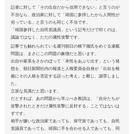
記者に対して「その出自だから信用できない」と言うのが
不当なら、政治家に対して「靖国に参拝したから人間性が
劣っている」と言うのも同じく不当です。
「靖国参拝した自民党議員」という記号だけで叩くのは、
議論ではなく、ただの属性攻撃です。
記事でも触れられている週刊朝日の橋下徹氏をめぐる連載
問題は、まさにこの問題の象徴だと思います。
出自や家系をさかのぼって「本性をあぶり出す」という発
想を、朝日新聞社内の報道と人権委員会自身が「出自を根
拠にその人格を否定する誤った考え」と断じ、謝罪しまし
た。
立派な見識だと思います。
だとすれば、あの問題から学ぶべき教訓は、「自分たちが
攻撃されたときだけ属性攻撃に反対する」ことではないは
ずです。
相手が嫌いな政治家であっても、保守派であっても、自民
党議員であっても、靖国に手を合わせる人であっても、同