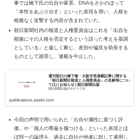
事では橋下氏の出自や家系、DNAをさかのぼって
「本性をあぶり出す」といった表現を用い、人格を
根拠なく攻撃する内容が含まれていた。
朝日新聞社内の報道と人権委員会はこれを「出自を
根拠にその人格を否定するという誤った考えを基調
としている」と厳しく断じ、差別や偏見を助長する
ものとして謝罪し、連載を中止した。
週刊朝日の橋下徹・大阪市長連載記事に関する
「朝日新聞社報道と人権委員会」の見解等につい
て(1) | お知らせ | 朝日新聞出版
朝日新聞出版のサイトです。
publications.asahi.com
今回の声明で用いられた「出自や属性に基づく評
価」や「個人の尊厳を傷つける」といった表現とほ
ぼ同一の論理を、過去に自社が他者に対して適用し