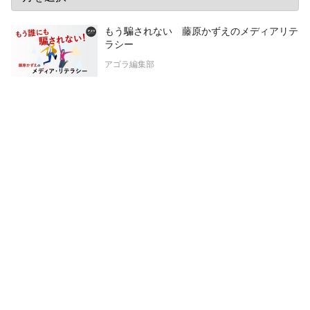
もう騙されない 藤原かずえのメディアリテ
ラシー
アゴラ編集部