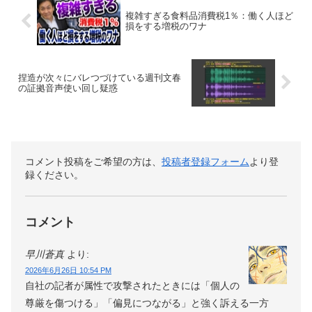
複雑すぎる食料品消費税1％：働く人ほど
損をする増税のワナ
捏造が次々にバレつづけている週刊文春
の証拠音声使い回し疑惑
コメント投稿をご希望の方は、
投稿者登録フォーム
より登
録ください。
コメント
早川蒼真
より:
2026年6月26日 10:54 PM
自社の記者が属性で攻撃されたときには「個人の
尊厳を傷つける」「偏見につながる」と強く訴える一方