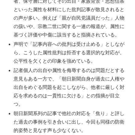
者、保守層に対してその出自・家族背景・思想信条
といった属性を材料にした批判記事が散見されると
の声が多い。例えば「親が自民党議員だった」人物
の扱いや、宗教二世に関する一連の報道が、属性に
基づく評価や中傷に該当すると指摘されている。
声明で「記事内容への批判は受け止める」としなが
ら、こうした属性批判は拒否する選択的な対応が、
公平性を欠くとの印象を強めている。
記者個人の出自や属性を侮辱するのは問題だとする
意見もある一方で、「朝日新聞自身が過去に人権や
出自をめぐる問題を起こしながら、他者に厳しく対
応を求めるのは一貫性に欠ける」との指摘が目立
つ。
朝日新聞系列の記事で他社の対応を「焦り」と評し
た過去の事例を引き合いに出し、今回も同様の防衛
的姿勢と見なす声も少なくない。