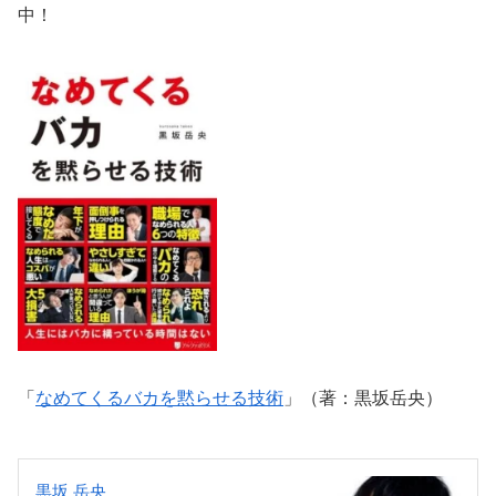
中！
「
なめてくるバカを黙らせる技術
」（著：黒坂岳央）
黒坂 岳央