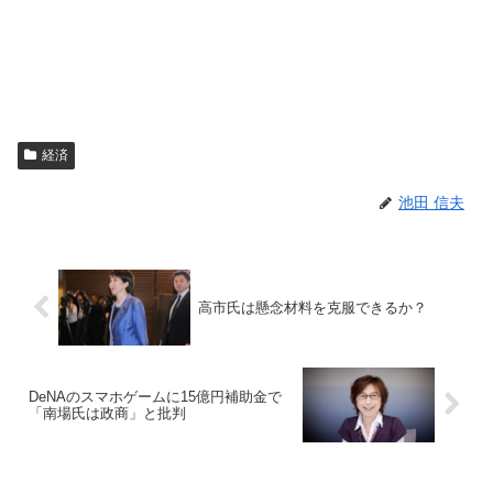
経済
池田 信夫
高市氏は懸念材料を克服できるか？
DeNAのスマホゲームに15億円補助金で
「南場氏は政商」と批判