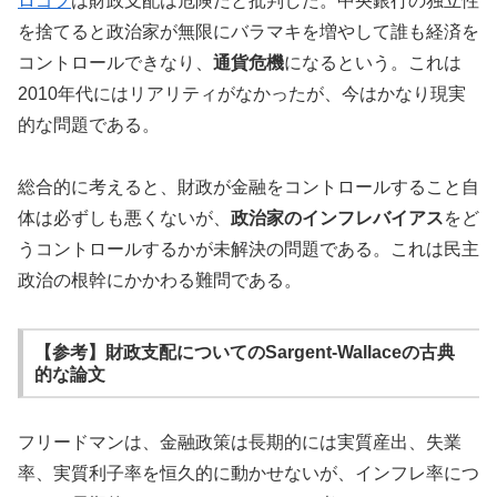
ロゴフ
は財政支配は危険だと批判した。中央銀行の独立性
を捨てると政治家が無限にバラマキを増やして誰も経済を
コントロールできなり、
通貨危機
になるという。これは
2010年代にはリアリティがなかったが、今はかなり現実
的な問題である。
総合的に考えると、財政が金融をコントロールすること自
体は必ずしも悪くないが、
政治家のインフレバイアス
をど
うコントロールするかが未解決の問題である。これは民主
政治の根幹にかかわる難問である。
【参考】財政支配についてのSargent-Wallaceの古典
的な論文
フリードマンは、金融政策は長期的には実質産出、失業
率、実質利子率を恒久的に動かせないが、インフレ率につ