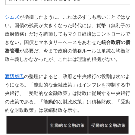
シムズ
が指摘したように、これは必ずしも悪いことではな
い。国債の残高が大きくなった時代には、貨幣（無利子の
政府債務）だけを調節してもマクロ経済はコントロールで
きない。国債とマネタリーベースをあわせた
統合政府の債
務管理
が必要だ。今まで政府の債務ルールは単純な均衡財
政主義しかなかったが、これには理論的根拠がない。
渡辺努氏
の整理によると、政府と中央銀行の役割は次のよ
うになる。「能動的な金融政策」はインフレを抑制する中
央銀行、「受動的な金融政策」は財政に従属する中央銀行
の政策である。「能動的な財政政策」は積極財政、「受動
的な財政政策」は緊縮財政を示す。