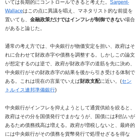
いては長期的にコントロールできると考えた。
Sargent-
Wallace
はこの点に異議を唱え、マネタリスト的な前提を
置いても、
金融政策だけではインフレが制御できない
場合
があると論じた。
通常の考え方では、中央銀行が物価安定を担い、政府はそ
れに合わせて財政赤字や債務を調整する。しかしこの論文
が想定するのは逆で、政府が財政赤字の道筋を先に決め、
中央銀行がその財政赤字の結果を後から引き受ける体制で
ある。これは現在の言葉でいえば
財政支配
に近い。(
セン
トルイス連邦準備銀行
)
中央銀行がインフレを抑えようとして通貨供給を絞ると、
政府はその分を国債発行でまかなうが、国債には利払いが
あるため債務残高は増える。政府が増税しないと、最終的
には中央銀行がその債務を貨幣発行で処理せざるを得な