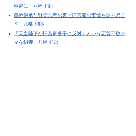
容易に 八幡 和郎
皇位継承与野党合意の裏と旧宮家の実情を語り尽く
す 八幡 和郎
「天皇陛下が旧宮家養子に反対」という悪質不敬デ
マを糾弾 八幡 和郎