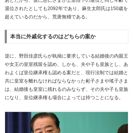
あとだから、仮に悠仁さまが上皇陛下の退位と同じ年齢で
退位されたとしても2092年であり、麻生太郎氏は150歳を
超えているのだから、荒唐無稽である。
本当に外戚化するのはどちらの案か
逆に、野田佳彦氏らが執拗に要求している結婚後の内親王
や女王の皇室残留を認め、しかも、夫や子も皇族とし、あ
わよくば皇位継承権も認める案だと、現行法制では結婚と
共に皇室を離れなければならなかった彬子さまや瑤子さま
は、結婚後も皇室に残れるのみならず、その夫や子も皇族
になり、皇位継承権も場合によっては持つことになる。