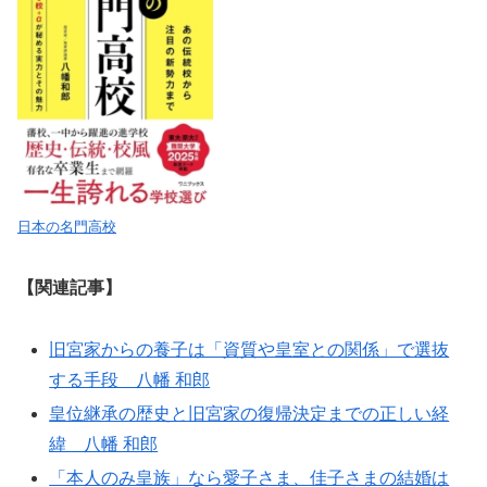
日本の名門高校
【関連記事】
旧宮家からの養子は「資質や皇室との関係」で選抜
する手段 八幡 和郎
皇位継承の歴史と旧宮家の復帰決定までの正しい経
緯 八幡 和郎
「本人のみ皇族」なら愛子さま、佳子さまの結婚は