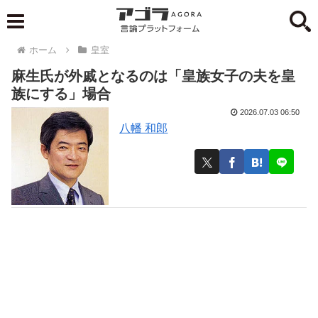
ホーム
皇室
麻生氏が外戚となるのは「皇族女子の夫を皇
族にする」場合
2026.07.03 06:50
八幡 和郎