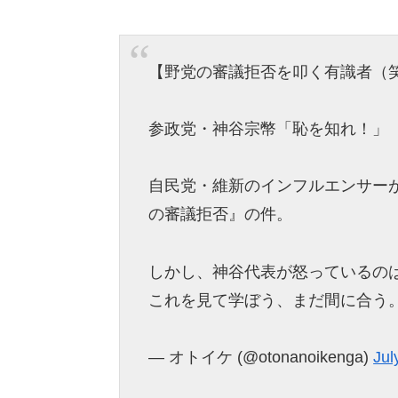
【野党の審議拒否を叩く有識者（
参政党・神谷宗幣「恥を知れ！」
自民党・維新のインフルエンサー
の審議拒否』の件。
しかし、神谷代表が怒っているの
これを見て学ぼう、まだ間に合う
— オトイケ (@otonanoikenga)
Jul