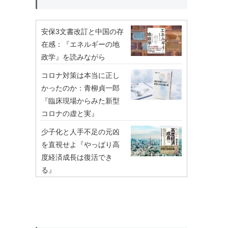
安保3文書改訂と中国の存
在感：『エネルギーの地
政学』を読みながら
コロナ対策は本当に正し
かったのか：青柳貞一郎
『臨床現場からみた新型
コロナの虚と実』
少子化と人手不足の元凶
を直視せよ『やっぱり高
度経済成長は復活でき
る』