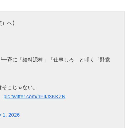
笑）へ】
が一斉に「給料泥棒」「仕事しろ」と叩く『野党
はそこじゃない。
。
pic.twitter.com/hFItJ3KKZN
y 1, 2026