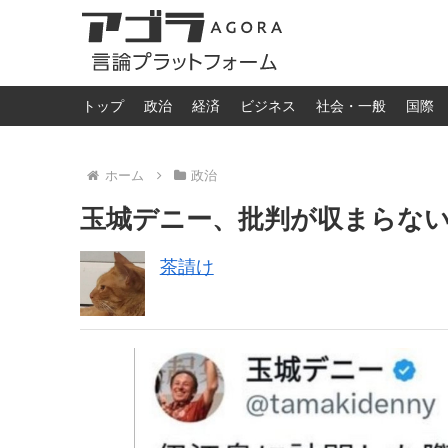
トップ
政治
経済
ビジネス
社会・一般
国際
ホーム
政治
玉城デニー、批判が収まらな
茶請け