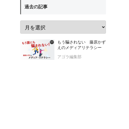
過去の記事
もう騙されない 藤原かず
えのメディアリテラシー
アゴラ編集部