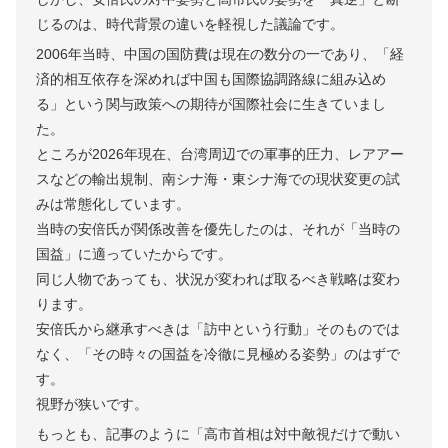
じるのは、時代背景の違いを軽視した議論です。
2006年当時、中国の国防費は現在の数分の一であり、「経
済的相互依存を深めれば中国も国際協調路線に組み込め
る」という関与政策への期待が国際社会に生きていまし
た。
ところが2026年現在、台湾周辺での軍事的圧力、レアアー
スなどの輸出規制、南シナ海・東シナ海での現状変更の試
みは常態化しています。
当時の安倍氏が関係改善を優先したのは、それが「当時の
国益」に適っていたからです。
同じ人物であっても、状況が変われば取るべき戦略は変わ
ります。
安倍氏から継承すべきは「訪中という行動」そのものでは
なく、「その時々の国益を冷徹に見極める姿勢」のはずで
す。
視野が狭いです。
もっとも、記事のように「高市首相は対中敵視だけで動い