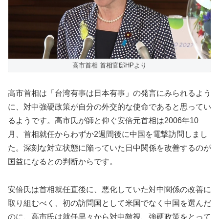
高市首相 首相官邸HPより
高市首相は「台湾有事は日本有事」の発言にみられるよう
に、対中強硬政策が自分の外交的な使命であると思ってい
るようです。高市氏が師と仰ぐ安倍元首相は2006年10
月、首相就任からわずか2週間後に中国を電撃訪問しまし
た。深刻な対立状態に陥っていた日中関係を改善するのが
国益になるとの判断からです。
安倍氏は首相就任直後に、悪化していた対中関係の改善に
取り組むべく、初の訪問国として米国でなく中国を選んだ
のに、高市氏は就任早々から対中敵視、強硬政策をとって