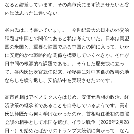
なると錯覚しています。その高市氏にまず読ませたいと谷
内氏は思ったに違いない。
谷内氏はこう書いています。「今世紀最大の日本の外交的
課題は中国との関係であると私は考えていた。日本は同盟
国の米国と、重要な隣国である中国との間に入って、いか
に安定的かつ戦略的な関係を構築していくべきか。それが
日中間の根源的な課題である」。そうした歴史観に立っ
て、谷内氏は次官就任以来、極秘裏に対中関係の改善の地
ならしを繰り返し、安倍訪中を実現させたのです。
高市首相はアベノミクスをはじめ、安倍元首相の政治、経
済政策の継承者であることを自称しているようです。高市
氏は師匠から何も学ばなかったのか。首相就任後初の首脳
会談の相手として米国を選び、イラン戦争（2026年2月28
日～）を始めたばかりのトランプ大統領に向かって、なん