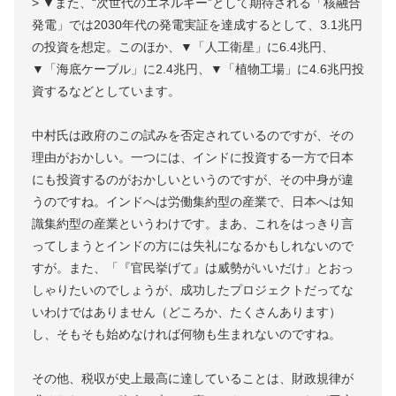
> ▼また、“次世代のエネルギー”として期待される「核融合
発電」では2030年代の発電実証を達成するとして、3.1兆円
の投資を想定。このほか、▼「人工衛星」に6.4兆円、
▼「海底ケーブル」に2.4兆円、▼「植物工場」に4.6兆円投
資するなどとしています。
中村氏は政府のこの試みを否定されているのですが、その
理由がおかしい。一つには、インドに投資する一方で日本
にも投資するのがおかしいというのですが、その中身が違
うのですね。インドへは労働集約型の産業で、日本へは知
識集約型の産業というわけです。まあ、これをはっきり言
ってしまうとインドの方には失礼になるかもしれないので
すが。また、「『官民挙げて』は威勢がいいだけ」とおっ
しゃりたいのでしょうが、成功したプロジェクトだってな
いわけではありません（どころか、たくさんあります）
し、そもそも始めなければ何物も生まれないのですね。
その他、税収が史上最高に達していることは、財政規律が