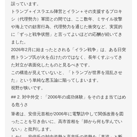
誤っています。
トランプ＋イスラエル陣営とイラン＋その支援するプロキ
シ（代理勢力）軍団との間では、ここ数年、ミサイル攻撃
や海上での妨害行為、代理勢力を通じた衝突など、実質的
に「ずっと戦争状態」と言ってよいほどの応酬が続いてき
ました。
2026年2月に始まったとされる「イラン戦争」は、ある日突
然トランプ氏が火を点けたのではなく、長年くすぶってき
た対立が表面化したものと見るべきです。
この構造が見えていないと、「トランプが世界を混乱させ
た」という単純な悪玉論に陥ってしまいます。
視野が狭いです。
## 2. 対中外交：「2006年の成功体験」をそのまま当てはめ
る危うさ
筆者は、安倍元首相が2006年に電撃訪中して関係改善を図
ったことを引き合いに、高市首相を「師から何も学んでい
ない」と批判します。
しかし、安倍氏の対中姿勢と高市氏の姿勢を「真逆」と断