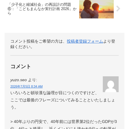
「少子化と縮減社会」の再設計の問題
⑥：「こどもまんなか実行計画 2026」か
ら
コメント投稿をご希望の方は、
投稿者登録フォーム
より登
録ください。
コメント
yuzo.seo
より:
2026年7月5日 8:34 AM
いろいろと頓珍漢な論理が目につくのですけど、
ここでは最後のフレーズについてみることといたしましょ
う。
> 40年ぶりの円安で、40年前には世界第2位だったGDPが3
位、4位へと後退し、近くインドにも抜かれ5位への転落が