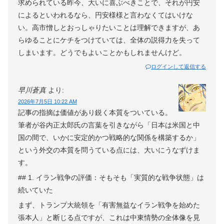
求められている昨今、大いに喜ぶべきことで、それが円安
によるといわれるなら、円安様様と言わなくてはいけな
い。高市憎しとおっしゃりたいことは理解できますが、あ
らゆることにケチをつけていては、全体の説得力を失って
しまいます。どうでもよいことかもしれませんけど。
ログインして返信する
早川蒼真
より:
2026年7月5日 10:22 AM
記事の指摘は価値があり鋭く本質をついている。
筆者が谷内正太郎氏の言葉を引きながら「日本は米国と中
国の間で、いかに安定的かつ戦略的な関係を構築するか」
という外交の本質を問うている点には、大いにうなずけま
す。
## 1. イラン戦争の評価：そもそも「実質的な戦争状態」は
続いていた
まず、トランプ大統領を「有害無益なイラン戦争を始めた
張本人」と断じる点ですが、これは中東情勢の全体像を見