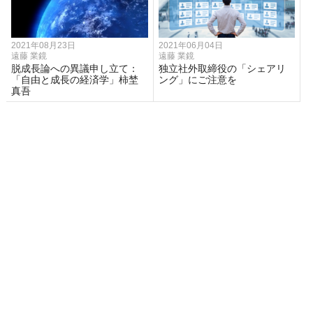
2021年08月23日
2021年06月04日
遠藤 業鏡
遠藤 業鏡
脱成長論への異議申し立て：
独立社外取締役の「シェアリ
「自由と成長の経済学」柿埜
ング」にご注意を
真吾