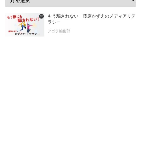
もう騙されない 藤原かずえのメディアリテ
ラシー
アゴラ編集部