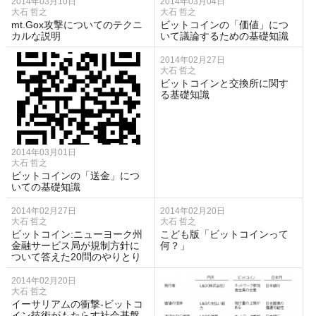
2014年03月10日
2014年03月04日
大石 哲之
大石 哲之
mt.Gox攻撃についてのテクニ
ビットコインの「価値」につ
カルな説明
いて議論するための基礎知識
2014年02月27日
大石 哲之
ビットコインと交換所に関す
る基礎知識
2014年03月01日
大石 哲之
ビットコインの「送金」につ
いての基礎知識
2014年02月27日
2014年02月20日
大石 哲之
大石 哲之
ビットコイン:ニューヨーク州
こども版「ビットコインって
金融サービス局が規制方針に
何？」
ついて答えた20問のやりとり
2014年02月20日
大石 哲之
イーサリアムの衝撃-ビットコ
イン技術がもたらす社会基盤