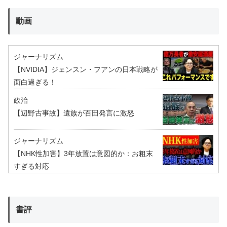
動画
ジャーナリズム
【NVIDIA】ジェンスン・フアンの日本戦略が
面白過ぎる！
政治
【辺野古事故】遺族が百田発言に激怒
ジャーナリズム
【NHK性加害】3年放置は意図的か：お粗末
すぎる対応
書評