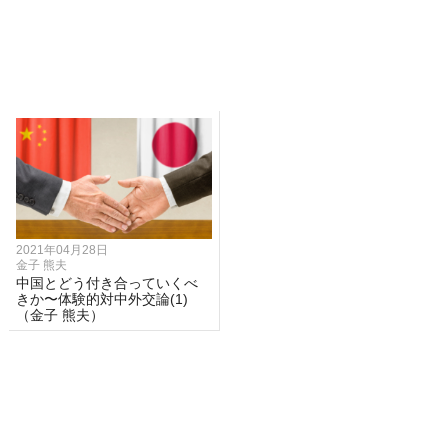
2021年04月28日
金子 熊夫
中国とどう付き合っていくべ
きか〜体験的対中外交論(1)
（金子 熊夫）