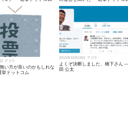
2015年10月19日
アゴラ
1日
アゴラ
よくぞ決断しました、橋下さん ---
無い方が良いのかもしれな
田 公太
- 選挙ドットコム