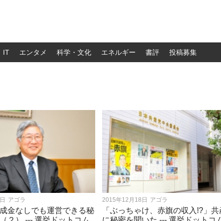
IT
エンタメ
科学・文化
エネルギー
書評
投稿募集
9日
アゴラ
2015年12月18日
アゴラ
成金なしでも運営できる秘
「ぶっちゃけ、赤旗の収入!?」共
２） --- 選挙ドットコム
に秘密を聞いた --- 選挙ドットコ