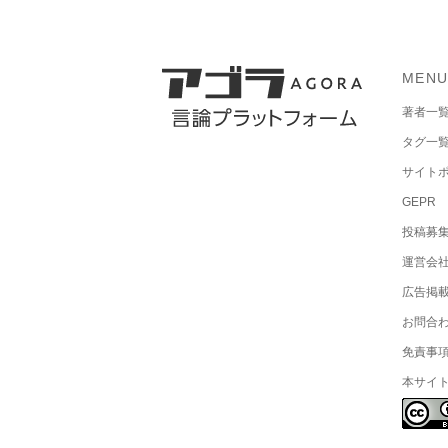
MEN
著者一
タグ一
サイト
GEPR
投稿募
運営会
広告掲
お問合
免責事
本サイ