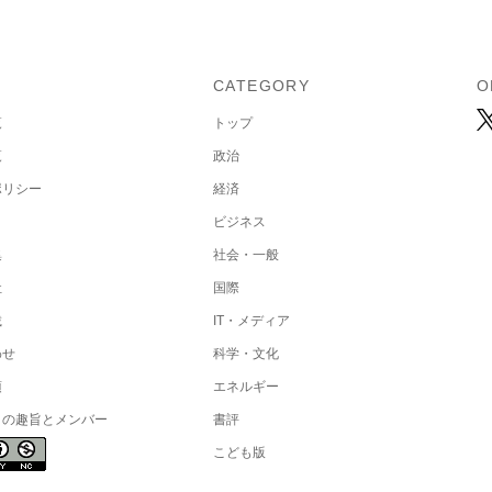
U
CATEGORY
O
覧
トップ
覧
政治
ポリシー
経済
ビジネス
集
社会・一般
社
国際
載
IT・メディア
わせ
科学・文化
項
エネルギー
トの趣旨とメンバー
書評
こども版