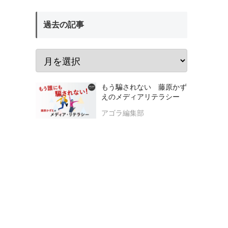
過去の記事
もう騙されない 藤原かず
えのメディアリテラシー
アゴラ編集部