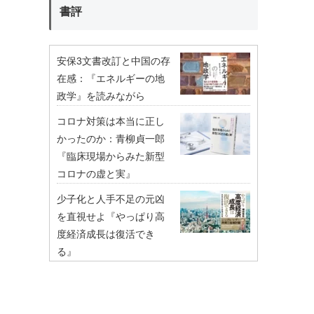
書評
安保3文書改訂と中国の存
在感：『エネルギーの地
政学』を読みながら
コロナ対策は本当に正し
かったのか：青柳貞一郎
『臨床現場からみた新型
コロナの虚と実』
少子化と人手不足の元凶
を直視せよ『やっぱり高
度経済成長は復活でき
る』