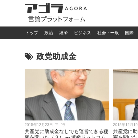
トップ
政治
経済
ビジネス
社会・一般
国際
政党助成金
2015年12月23日
アゴラ
2015年12月1
共産党に助成金なしでも運営できる秘
共産党に助
密を聞いた（３） --- 選挙ドットコム
密を聞いた（