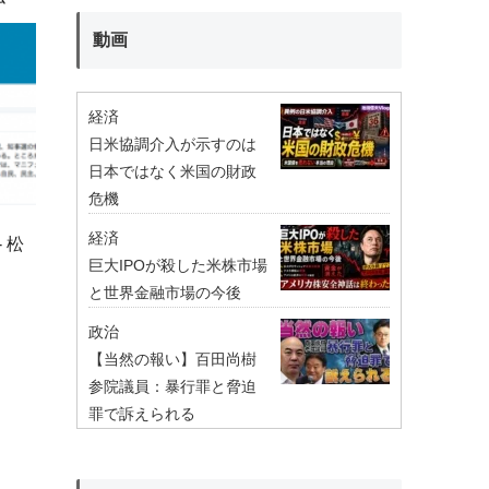
動画
経済
日米協調介入が示すのは
日本ではなく米国の財政
危機
経済
 松
巨大IPOが殺した米株市場
と世界金融市場の今後
政治
【当然の報い】百田尚樹
参院議員：暴行罪と脅迫
罪で訴えられる