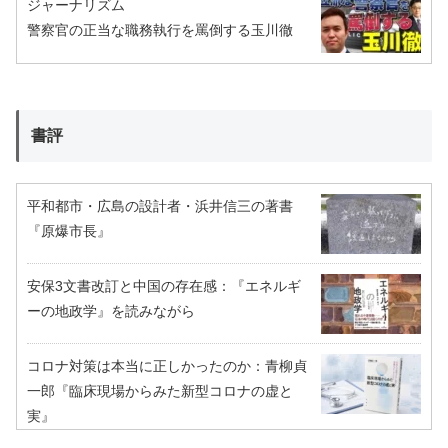
ジャーナリズム
警察官の正当な職務執行を罵倒する玉川徹
書評
平和都市・広島の設計者・浜井信三の著書
『原爆市長』
安保3文書改訂と中国の存在感：『エネルギ
ーの地政学』を読みながら
コロナ対策は本当に正しかったのか：青柳貞
一郎『臨床現場からみた新型コロナの虚と
実』