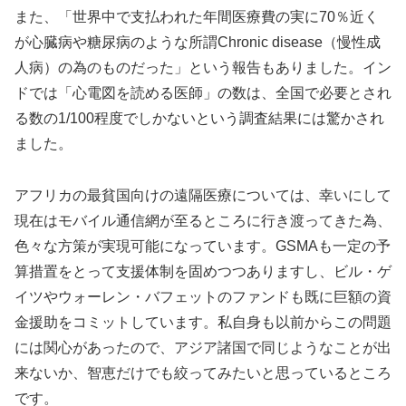
また、「世界中で支払われた年間医療費の実に70％近く
が心臓病や糖尿病のような所謂Chronic disease（慢性成
人病）の為のものだった」という報告もありました。イン
ドでは「心電図を読める医師」の数は、全国で必要とされ
る数の1/100程度でしかないという調査結果には驚かされ
ました。
アフリカの最貧国向けの遠隔医療については、幸いにして
現在はモバイル通信網が至るところに行き渡ってきた為、
色々な方策が実現可能になっています。GSMAも一定の予
算措置をとって支援体制を固めつつありますし、ビル・ゲ
イツやウォーレン・バフェットのファンドも既に巨額の資
金援助をコミットしています。私自身も以前からこの問題
には関心があったので、アジア諸国で同じようなことが出
来ないか、智恵だけでも絞ってみたいと思っているところ
です。