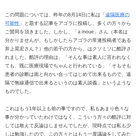
この問題については、昨年の8月14日に私は「
遠隔医療の
可能性
」と題する記事をアゴラに投稿し、多くの方々から
ご賛同を頂きました。しかし、「a inoue」さん（本名は
分かりませんが、もしかしたらアゴラの常連投稿者である
井上晃宏さん？）他の若干の方から、はクソミソに酷評さ
れました。酷評の理由は、「そんな事は素人に言われなく
ても、既に医療現場でちゃんと行われている」「そもそも
患者の診断は面と向かい合ってはじめて出来るもので、遠
隔で無線通信で出来るというのは素人談義」というような
ものでした。
これはもう1年以上も前の事ですので、私もあまり色々な
事が分かっていたわけではなく、こういう方々の酷評に対
しては敢えて反論はしませんでしたが、現時点では私も少
しは勉強したので、この方々とはもう一度議論をしてみた