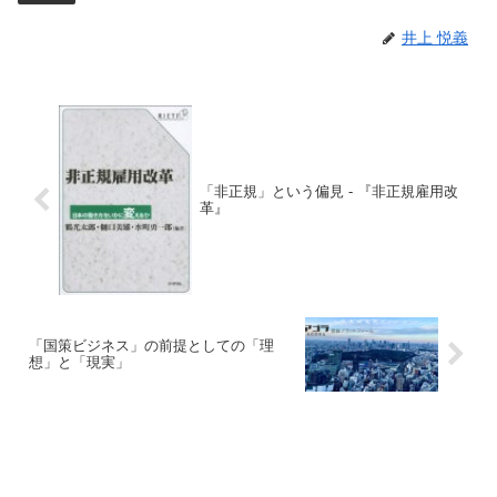
井上 悦義
「非正規」という偏見 - 『非正規雇用改
革』
「国策ビジネス」の前提としての「理
想」と「現実」