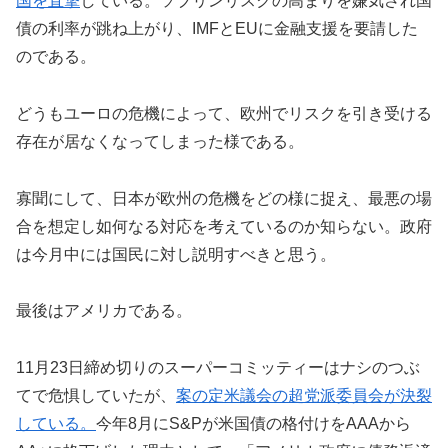
国を直撃
している。ソブリンリスクの高まりを嫌気され国
債の利率が跳ね上がり、IMFとEUに金融支援を要請した
のである。
どうもユーロの危機によって、欧州でリスクを引き受ける
存在が居なくなってしまった様である。
寡聞にして、日本が欧州の危機をどの様に捉え、最悪の場
合を想定し如何なる対応を考えているのか知らない。政府
は今月中には国民に対し説明すべきと思う。
最後はアメリカである。
11月23日締め切りのスーパーコミッティーはナシのつぶ
てで危惧していたが、
案の定米議会の超党派委員会が決裂
している。
今年8月にS&Pが米国債の格付けをAAAから