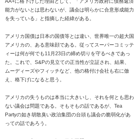
AA+に格下げした理由として、「アメリカ政府に債務返済
能力がないとは思わないが、議会は明らかに合意形成能力
を失っている」と指摘した経緯がある。
アメリカ国債は日本の国債等とは違い、世界唯一の超大国
アメリカの、ある意味顔である。従ってスーパーコミッテ
ィーは何が何でも11月23日の締め切りを守るべきであっ
た。これで、S&Pの見立ての正当性が立証され、結果、
ムーディーズやフィッチなど、他の格付け会社も右に倣
え、格下げになると思う。
アメリカの失うものは本当に大きいし、それを何とも思わ
ない議会は問題である。そもそもの話であるが、Tea
Partyの如き胡散臭い政治集団の台頭も議会の脆弱化があ
っての話であろう。