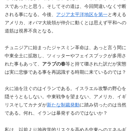
スであったと思う。そしてその道は、今回間違いなく寸断
される事になる。今後、
アジア太平洋地区を第一
と考える
アメリカ、オバマ大統領が仲介に動くとは思えず平和への
道筋は視界不良となる。
チュニジアに始まったジャスミン革命は、あっと言う間に
中東全土に拡散し、ツィッターやフェイスブックが多用さ
れた事もあって、
アラブの春
等と持て囃された訳だが実態
は実に悲惨である事を再認識する時期に来ているのでは？
火に油を注ぐのはイランである。イスラエル攻撃の野心を
隠そうともしない。中東戦争を望まない、アメリカ、イギ
リスそしてカナダが
新たな制裁発動
に踏み切ったのは当然
である。何れ、イランは暴発するのではないか？
私は、以前より地政学的リスクを高める中東へのエネルギ