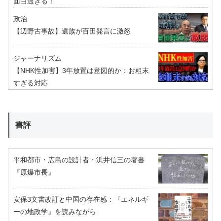
面白過ぎる！
政治
【辺野古事故】遺族が百田発言に激怒
ジャーナリズム
【NHK性加害】3年放置は意図的か：お粗末
すぎる対応
書評
平和都市・広島の設計者・浜井信三の著書
『原爆市長』
安保3文書改訂と中国の存在感：『エネルギ
ーの地政学』を読みながら