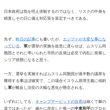
日本政府は指を咥え傍観するのではなく、リスクの中身を
精査しその日に備え対応策を策定すべきである。
先ず、
昨日の記事
にも書いたが、
エジプトが大変な事にな
っている
。
軍
が選挙の実施を故意に遅らせば、ムスリム同
胞団とそれに率いられた市民の反発は必至で内乱に発展し
シリア状態になると思う。
一方、選挙を実施すればムスリム同胞団が過半数の議席を
獲得する事ほぼ確実で、この場合イスラム原理主義に傾斜
し
軍
が離反し治安の大幅な悪化が懸念される。
いずれにしても、
キャンプデービッドの合意
は細くて棘の
道ではあったが、確かに存在した唯一の
中東和平
のプロセ