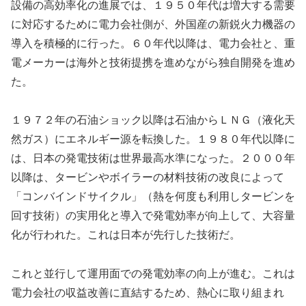
設備の高効率化の進展では、１９５０年代は増大する需要
に対応するために電力会社側が、外国産の新鋭火力機器の
導入を積極的に行った。６０年代以降は、電力会社と、重
電メーカーは海外と技術提携を進めながら独自開発を進め
た。
１９７２年の石油ショック以降は石油からＬＮＧ（液化天
然ガス）にエネルギー源を転換した。１９８０年代以降に
は、日本の発電技術は世界最高水準になった。２０００年
以降は、タービンやボイラーの材料技術の改良によって
「コンバインドサイクル」（熱を何度も利用しタービンを
回す技術）の実用化と導入で発電効率が向上して、大容量
化が行われた。これは日本が先行した技術だ。
これと並行して運用面での発電効率の向上が進む。これは
電力会社の収益改善に直結するため、熱心に取り組まれ