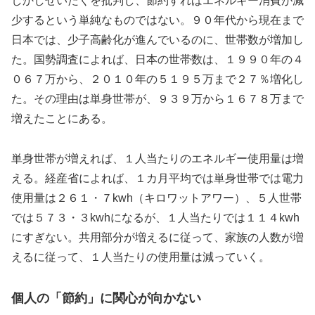
しかしぜいたくを批判し、節約すればエネルギー消費が減
少するという単純なものではない。９０年代から現在まで
日本では、少子高齢化が進んでいるのに、世帯数が増加し
た。国勢調査によれば、日本の世帯数は、１９９０年の４
０６７万から、２０１０年の５１９５万まで２７％増化し
た。その理由は単身世帯が、９３９万から１６７８万まで
増えたことにある。
単身世帯が増えれば、１人当たりのエネルギー使用量は増
える。経産省によれば、１カ月平均では単身世帯では電力
使用量は２６１・７kwh（キロワットアワー）、５人世帯
では５７３・３kwhになるが、１人当たりでは１１４kwh
にすぎない。共用部分が増えるに従って、家族の人数が増
えるに従って、１人当たりの使用量は減っていく。
個人の「節約」に関心が向かない