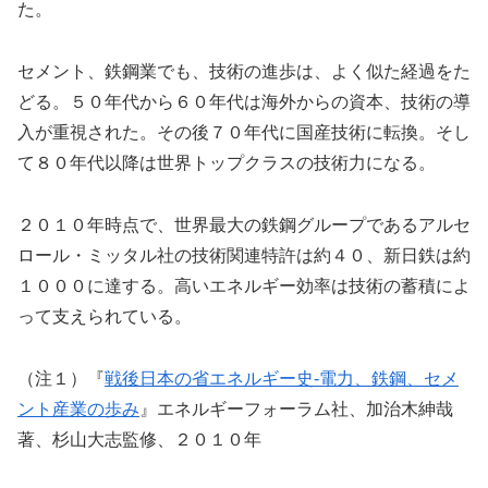
た。
セメント、鉄鋼業でも、技術の進歩は、よく似た経過をた
どる。５０年代から６０年代は海外からの資本、技術の導
入が重視された。その後７０年代に国産技術に転換。そし
て８０年代以降は世界トップクラスの技術力になる。
２０１０年時点で、世界最大の鉄鋼グループであるアルセ
ロール・ミッタル社の技術関連特許は約４０、新日鉄は約
１０００に達する。高いエネルギー効率は技術の蓄積によ
って支えられている。
（注１）『
戦後日本の省エネルギー史-電力、鉄鋼、セメ
ント産業の歩み
』エネルギーフォーラム社、加治木紳哉
著、杉山大志監修、２０１０年