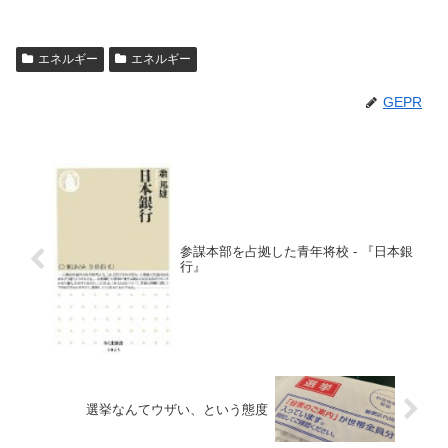
エネルギー
エネルギー
GEPR
参謀本部を占拠した青年将校 - 『日本銀
行』
選挙なんてウザい、という態度