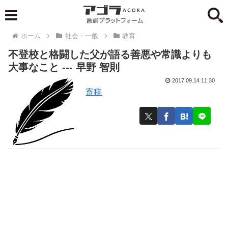
ホーム
社会・一般
教育
不登校と格闘した父が語る善悪や常識よりも
大事なこと --- 早野 智則
2017.09.14 11:30
寄稿