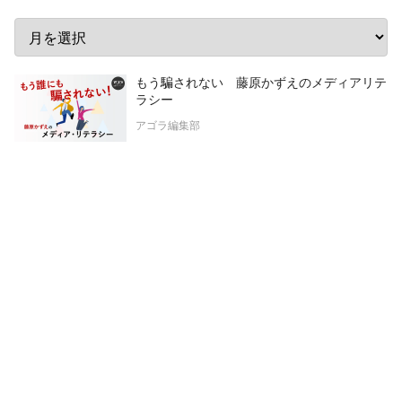
もう騙されない 藤原かずえのメディアリテ
ラシー
アゴラ編集部