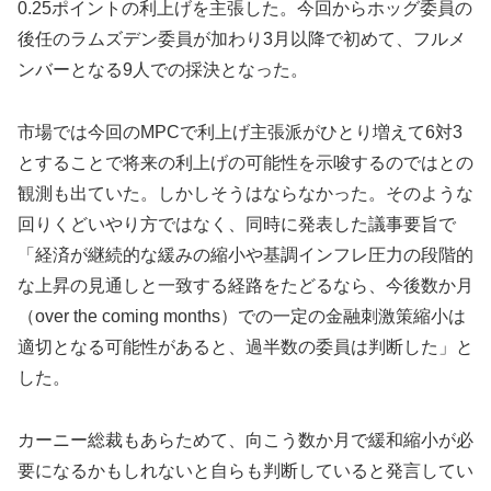
0.25ポイントの利上げを主張した。今回からホッグ委員の
後任のラムズデン委員が加わり3月以降で初めて、フルメ
ンバーとなる9人での採決となった。
市場では今回のMPCで利上げ主張派がひとり増えて6対3
とすることで将来の利上げの可能性を示唆するのではとの
観測も出ていた。しかしそうはならなかった。そのような
回りくどいやり方ではなく、同時に発表した議事要旨で
「経済が継続的な緩みの縮小や基調インフレ圧力の段階的
な上昇の見通しと一致する経路をたどるなら、今後数か月
（over the coming months）での一定の金融刺激策縮小は
適切となる可能性があると、過半数の委員は判断した」と
した。
カーニー総裁もあらためて、向こう数か月で緩和縮小が必
要になるかもしれないと自らも判断していると発言してい