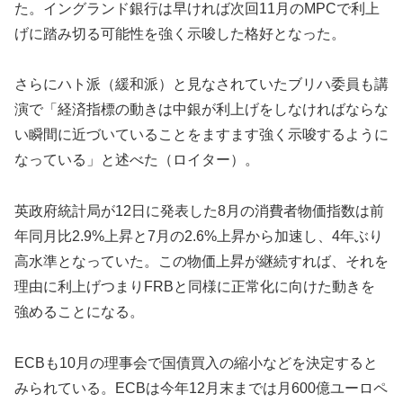
た。イングランド銀行は早ければ次回11月のMPCで利上
げに踏み切る可能性を強く示唆した格好となった。
さらにハト派（緩和派）と見なされていたブリハ委員も講
演で「経済指標の動きは中銀が利上げをしなければならな
い瞬間に近づいていることをますます強く示唆するように
なっている」と述べた（ロイター）。
英政府統計局が12日に発表した8月の消費者物価指数は前
年同月比2.9%上昇と7月の2.6%上昇から加速し、4年ぶり
高水準となっていた。この物価上昇が継続すれば、それを
理由に利上げつまりFRBと同様に正常化に向けた動きを
強めることになる。
ECBも10月の理事会で国債買入の縮小などを決定すると
みられている。ECBは今年12月末までは月600億ユーロペ