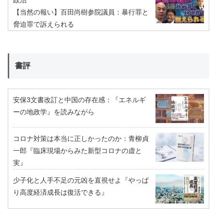
政治
【当然の報い】百田尚樹参院議員：暴行罪と
脅迫罪で訴えられる
書評
安保3文書改訂と中国の存在感：『エネルギ
ーの地政学』を読みながら
コロナ対策は本当に正しかったのか：青柳貞
一郎『臨床現場からみた新型コロナの虚と
実』
少子化と人手不足の元凶を直視せよ『やっぱ
り高度経済成長は復活できる』