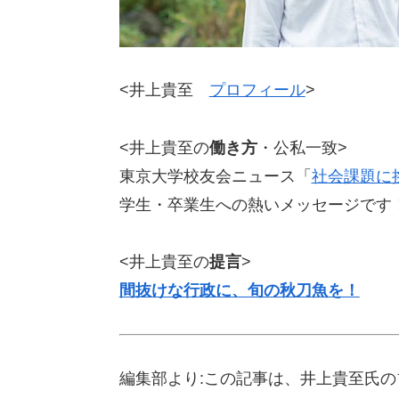
<井上貴至
プロフィール
>
<井上貴至の
働き方
・公私一致>
東京大学校友会ニュース「
社会課題に
学生・卒業生への熱いメッセージです
<井上貴至の
提言
>
間抜けな行政に、旬の秋刀魚を！
編集部より:この記事は、井上貴至氏のブ