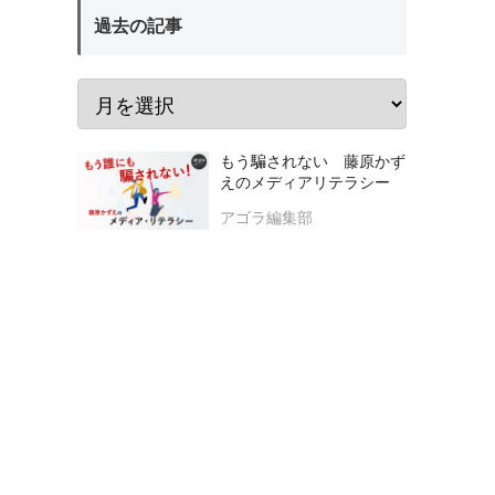
過去の記事
もう騙されない 藤原かず
えのメディアリテラシー
アゴラ編集部