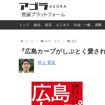
トップ
政治
経済
ビジネス
社会・一般
国際
ホーム
科学・文化
書評
『広島カープがしぶとく愛さ
井上 貴至