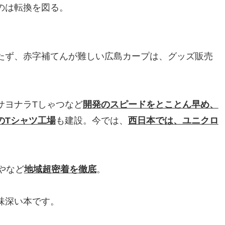
のは転換を図る。
たず、赤字補てんが難しい広島カープは、グッズ販売
サヨナラTしゃつなど
開発のスピードをとことん早め、
のTシャツ工場
も建設。今では、
西日本では、ユニクロ
やなど
地域超密着を徹底
。
味深い本です。