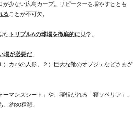
口が少ない広島カープ。リピーターを増やすととも
れる
ことが不可欠。
似た
トリプルAの球場を徹底的に
見学。
い場が必要だ
」
１）カバの人形、２）巨大な靴のオブジェなどさまざ
ォーマンスシート」や、寝転がれる「寝ソベリア」、
も、約30種類。