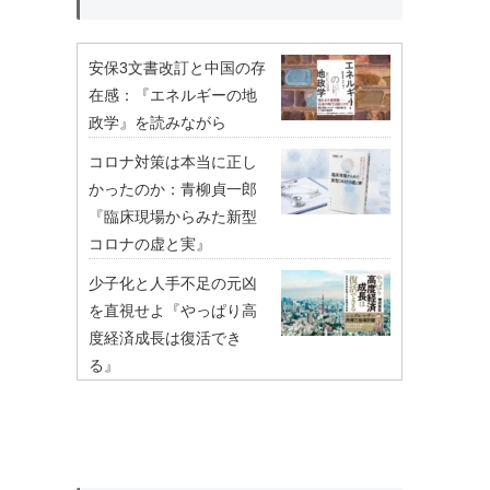
安保3文書改訂と中国の存
在感：『エネルギーの地
政学』を読みながら
コロナ対策は本当に正し
かったのか：青柳貞一郎
『臨床現場からみた新型
コロナの虚と実』
少子化と人手不足の元凶
を直視せよ『やっぱり高
度経済成長は復活でき
る』