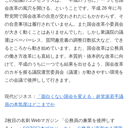
この会議のコンセンサスは、「平成のうちに」一つでも国
会改革の風穴を開ける、ということです。平成 26 年に与
野党間で国会改革の合意が交わされたにもかかわらず、そ
の合意事項は履行されていません。また国会改革小委員会
が大きく動くことはありませんでした。しかし衆議院の議
運はペーパーレス、質問趣意書の調整日数拡大など、でき
るところから動き始めています。また、国会改革は公務員
の働き方改革にも直結します。本質的・抜本的な改革に向
けて、平成のうちに一つでも結果を出せるよう、国会改革
のカギを握る議院運営委員会（議運）が動きやすい環境を
この会議で後押しして行きます。
現代ビジネス：
「面白くない国会を変える」超党派若手議
員の本気度はどこまでか
2枚目の名刺 Webマガジン 「公務員の兼業を後押しす