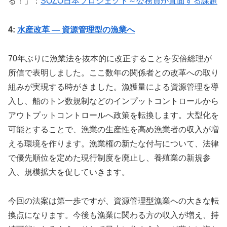
る！」：
SOZO日本プロジェクト～公務員が直面する課題
4:
水産改革 — 資源管理型の漁業へ
70年ぶりに漁業法を抜本的に改正することを安倍総理が
所信で表明しました。ここ数年の関係者との改革への取り
組みが実現する時がきました。漁獲量による資源管理を導
入し、船のトン数規制などのインプットコントロールから
アウトプットコントロールへ政策を転換します。大型化を
可能とすることで、漁業の生産性を高め漁業者の収入が増
える環境を作ります。漁業権の新たな付与について、法律
で優先順位を定めた現行制度を廃止し、養殖業の新規参
入、規模拡大を促していきます。
今回の法案は第一歩ですが、資源管理型漁業への大きな転
換点になります。今後も漁業に関わる方の収入が増え、持