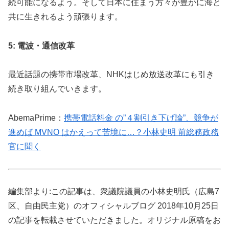
続可能になるよう。そして日本に住まう方々が豊かに海と
共に生きれるよう頑張ります。
5: 電波・通信改革
最近話題の携帯市場改革、NHKはじめ放送改革にも引き
続き取り組んでいきます。
AbemaPrime：
携帯電話料金 の”４割引き下げ論”、競争が
進めば MVNO はかえって苦境に…？小林史明 前総務政務
官に聞く
編集部より:この記事は、衆議院議員の小林史明氏（広島7
区、自由民主党）のオフィシャルブログ 2018年10月25日
の記事を転載させていただきました。オリジナル原稿をお