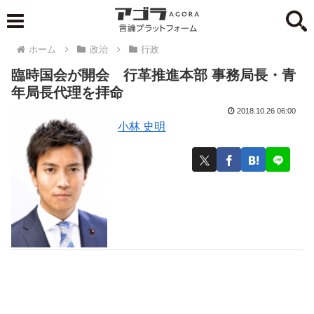
ホーム
政治
行政
臨時国会が開会 行革推進本部 事務局長・青
年局長代理を拝命
2018.10.26 06:00
小林 史明