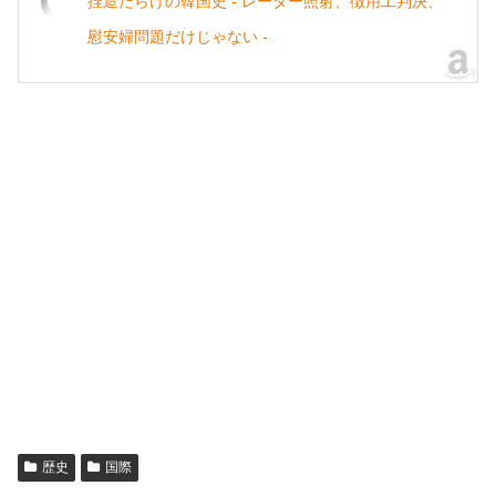
捏造だらけの韓国史 - レーダー照射、徴用工判決、
慰安婦問題だけじゃない -
歴史
国際