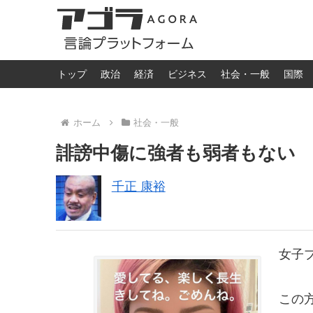
トップ
政治
経済
ビジネス
社会・一般
国際
ホーム
社会・一般
誹謗中傷に強者も弱者もない
千正 康裕
女子
この