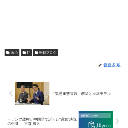
政治
IT
転載ブログ
音喜多 駿
「緊急事態宣言」解除と日本モデル
トランプ政権が中国語で訴えた“過激”演説
の中身 --- 古森 義久