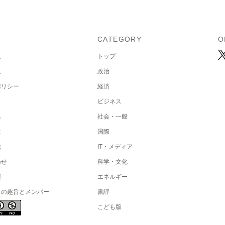
U
CATEGORY
O
覧
トップ
覧
政治
ポリシー
経済
ビジネス
集
社会・一般
社
国際
載
IT・メディア
わせ
科学・文化
項
エネルギー
トの趣旨とメンバー
書評
こども版