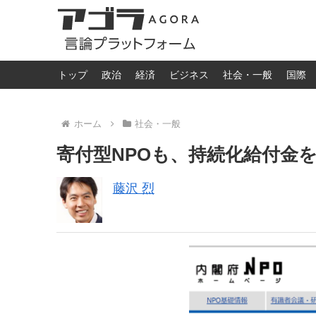
トップ
政治
経済
ビジネス
社会・一般
国際
ホーム
社会・一般
寄付型NPOも、持続化給付金
藤沢 烈