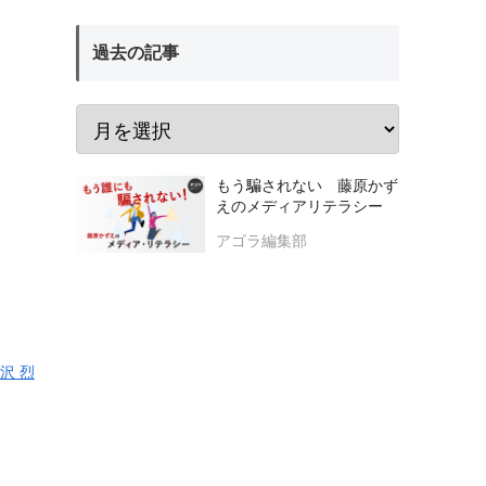
過去の記事
もう騙されない 藤原かず
えのメディアリテラシー
アゴラ編集部
沢 烈