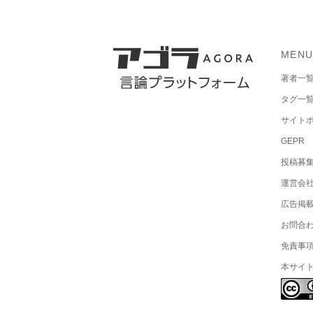
MEN
著者一
タグ一
サイト
GEPR
投稿募
運営会
広告掲
お問合
免責事
本サイ