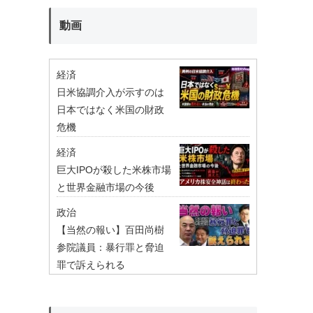
動画
経済
日米協調介入が示すのは
日本ではなく米国の財政
危機
経済
巨大IPOが殺した米株市場
と世界金融市場の今後
政治
【当然の報い】百田尚樹
参院議員：暴行罪と脅迫
罪で訴えられる