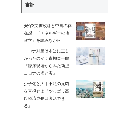
書評
安保3文書改訂と中国の存
在感：『エネルギーの地
政学』を読みながら
コロナ対策は本当に正し
かったのか：青柳貞一郎
『臨床現場からみた新型
コロナの虚と実』
少子化と人手不足の元凶
を直視せよ『やっぱり高
度経済成長は復活でき
る』