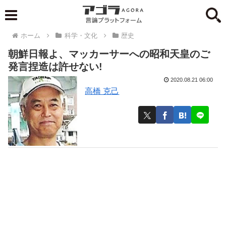
ホーム
科学・文化
歴史
朝鮮日報よ、マッカーサーへの昭和天皇のご
発言捏造は許せない!
2020.08.21 06:00
高橋 克己