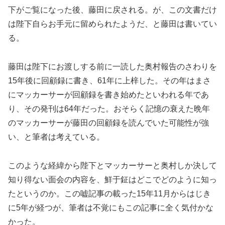
下がご覧になった後、藤田に戻される。が、この文書だけ
は陛下自らお手元に留められたようだ、と藤田は書いてい
る。
藤田は陛下にお渡しする前に一読した奥村報告のさわりを
15年後に回顧録に書き、61年に上梓した。その年はまさ
にマッカーサーが回顧録を書き始めたといわれる年であ
り、その発刊は64年だった。おそらく記憶の衰えた晩年
のマッカーサーが藤田の回顧録を読んでいた可能性が強
い、と筆者は考えている。
このような経緯から陛下とマッカーサーと奥村しか決して
知り得ない面会の内容を、鮮于鉦はどこでどのように知っ
たというのか。この嘘記事の載った15年11月からはじき
に5年が経つが、筆者は不覚にもこの記事に全く気付かな
かった。