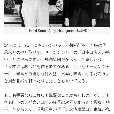
United States Army photograph：編集部
記事には、71年にキッシンジャーが極秘訪中した時の周
恩来とのやり取りで、キッシンジャーの「日本は考えが狭
い」との発言に周が「島国集団だからか」と返したり、
「日本には核兵器を作る能力がある」というキッシンジャ
ーに「米国が制御しなければ、日本は奔馬になるだろう」
と周が相槌を打ったりしたことも書いてある。
もしも事実ならこれらも重要なことかも知れぬ。が、そも
そも陛下のご発言とは事の軽重の次元がまったく異なる些
事。だからこそ、昭和天皇が「『真珠湾攻撃は、東條が私