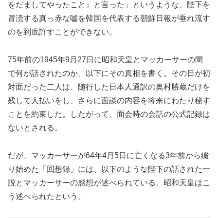
をだましてやったこと』と言った」というような、陛下を
冒涜する真っ赤な嘘を韓国を代表する朝鮮日報が垂れ流す
のを到底許すことができない。
75年前の1945年9月27日に昭和天皇とマッカーサーの間
で何が話されたのか、以下にその真相を書く。その日が初
対面だった二人は、随行した日本人通訳の奥村勝蔵だけを
残して人払いをし、さらに面談の内容を将来にわたり秘す
ことを約束した。したがって、面会時の会話の公式記録は
ないとされる。
だが、マッカーサーが64年4月5日に亡くなる3年前から綴
り始めた「回想録」には、以下のような陛下の話された一
説とマッカーサーの感想が述べられている。昭和天皇はこ
う述べられたという。