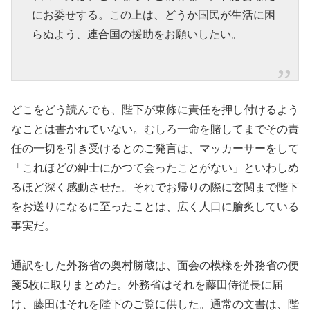
にお委せする。この上は、どうか国民が生活に困
らぬよう、連合国の援助をお願いしたい。
どこをどう読んでも、陛下が東條に責任を押し付けるよう
なことは書かれていない。むしろ一命を賭してまでその責
任の一切を引き受けるとのご発言は、マッカーサーをして
「これほどの紳士にかつて会ったことがない」といわしめ
るほど深く感動させた。それでお帰りの際に玄関まで陛下
をお送りになるに至ったことは、広く人口に膾炙している
事実だ。
通訳をした外務省の奥村勝蔵は、面会の模様を外務省の便
箋5枚に取りまとめた。外務省はそれを藤田侍従長に届
け、藤田はそれを陛下のご覧に供した。通常の文書は、陛