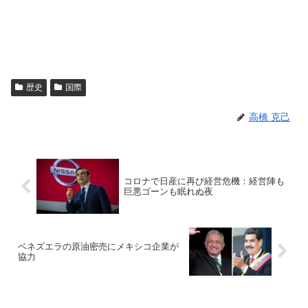
歴史
国際
高橋 克己
コロナで日産に再び経営危機：経営陣も
巨悪ゴーンも眠れぬ夜
ベネズエラの原油密売にメキシコ企業が
協力