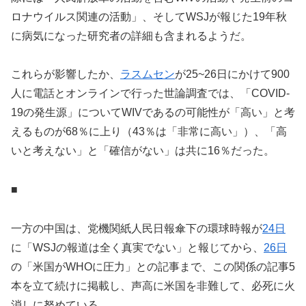
ロナウイルス関連の活動」、そしてWSJが報じた19年秋
に病気になった研究者の詳細も含まれるようだ。
これらが影響したか、
ラスムセン
が25~26日にかけて900
人に電話とオンラインで行った世論調査では、「COVID-
19の発生源」についてWIVであるの可能性が「高い」と考
えるものが68％に上り（43％は「非常に高い」）、「高
いと考えない」と「確信がない」は共に16％だった。
■
一方の中国は、党機関紙人民日報傘下の環球時報が
24日
に「WSJの報道は全く真実でない」と報じてから、
26日
の「米国がWHOに圧力」との記事まで、この関係の記事5
本を立て続けに掲載し、声高に米国を非難して、必死に火
消しに努めている。