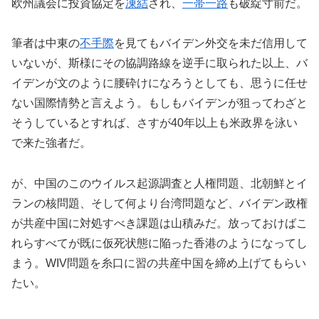
欧州議会に投資協定を
凍結
され、
一帯一路
も破綻寸前だ。
筆者は中東の
不手際
を見てもバイデン外交を未だ信用して
いないが、斯様にその協調路線を逆手に取られた以上、バ
イデンが文のように腰砕けになろうとしても、思うに任せ
ない国際情勢と言えよう。もしもバイデンが狙ってわざと
そうしているとすれば、さすが40年以上も米政界を泳い
で来た強者だ。
が、中国のこのウイルス起源調査と人権問題、北朝鮮とイ
ランの核問題、そして何より台湾問題など、バイデン政権
が共産中国に対処すべき課題は山積みだ。放っておけばこ
れらすべてが既に仮死状態に陥った香港のようになってし
まう。WIV問題を糸口に習の共産中国を締め上げてもらい
たい。