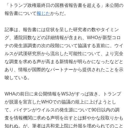
「トランプ政権最終日の国務省報告書を超える」未公開の
報告書について
報じた
からだ。
記事は、報告書には症状を呈した研究者の数やタイミン
グ、通院回数などの詳細情報が含まれ、WHOが新型コロ
ナの発生源調査の次の段階について協議する直前に、ウイ
ルスが武漢研究所から流出した可能性について、より完全
な調査を求める声が高まる新情報が明らかになったなどと
あり、情報が国際的なパートナーから提供されたことを示
唆している。
WHAの前日に未公開情報をWSJがすっぱ抜き、トランプ
が脱退を宣言したWHOでの協議の俎上に上げようとし
て、バイデンがウイルスの発生源について90日以内の調
査を情報機関に求める声明を出すとは鮮やかな段取りかも
知れぬ。が、筆者は共和党上院に外堀を埋められてのこと