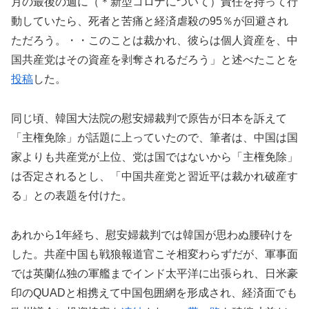
月の最後の週に（＊新型コロナについて）責任を持って行
動していたら、死者と苦痛と経済虐殺の95％が回避され
ただろう。・・このことは裁かれ、彼らは個人資産を、中
国共産党はその資産を剥奪されるだろう」と述べたことを
投稿
した。
同じ頃、韓国大法院の慰安婦裁判で原告が日本を訴えて
「主権免除」が話題に上っていたので、筆者は、中国は国
家よりも共産党が上位、党は国ではないから「主権免除」
は否定されるとし、「中国共産党と習近平は裁かれ破産す
る」との表題を付けた。
あれから1年経ち、慰安婦裁判では韓国が思わぬ腰砕けを
した。共産中国も戦狼報道官こそ相変わらずだが、軍事面
では英蘭仏独の軍艦までインド太平洋に出張られ、日米豪
印のQUADと相携えて中国包囲網を形成され、経済面でも