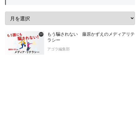
もう騙されない 藤原かずえのメディアリテ
ラシー
アゴラ編集部