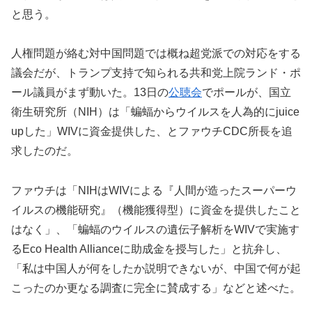
と思う。
人権問題が絡む対中国問題では概ね超党派での対応をする
議会だが、トランプ支持で知られる共和党上院ランド・ポ
ール議員がまず動いた。13日の
公聴会
でポールが、国立
衛生研究所（NIH）は「蝙蝠からウイルスを人為的にjuice
upした」WIVに資金提供した、とファウチCDC所長を追
求したのだ。
ファウチは「NIHはWIVによる『人間が造ったスーパーウ
イルスの機能研究』（機能獲得型）に資金を提供したこと
はなく」、「蝙蝠のウイルスの遺伝子解析をWIVで実施す
るEco Health Allianceに助成金を授与した」と抗弁し、
「私は中国人が何をしたか説明できないが、中国で何が起
こったのか更なる調査に完全に賛成する」などと述べた。