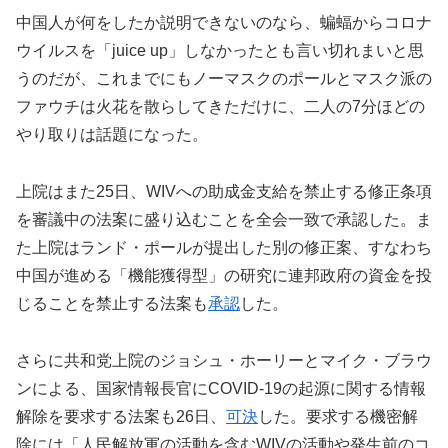
中国人が何をしたか説明できないのなら、蝙蝠からコロナ
ウイルスを「juice up」しなかったとも言い切れまいと思
うのだが、これまでにもノーマスクのポールとマスク派の
ファウチは火花を散らしてきただけに、二人の7分ほどの
やり取りは話題になった。
上院はまた25日、WIVへの助成金支給を禁止する修正条項
を審議中の法案に盛り込むことを全会一致で承認した。ま
た上院はランド・ポールが提出した別の修正案、すなわち
中国が進める「機能獲得型」の研究に連邦政府の資金を投
じることを禁止する法案も
承認
した。
さらに共和党上院のジョシュ・ホーリーとマイク・ブラウ
ンによる、国家情報長官にCOVID-19の起源に関する情報
解除を要求する法案も26日、
可決
した。要求する機密解
除には「人民解放軍の活動を含むWIVの活動や発生前のコ