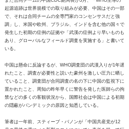
また合同チームの中国CDC副局長が3月、「WHO主導の
起源追跡は世界規模での取り組みが必要、中国はその一部
で、それは合同チームの全専門家のコンセンサスだと強
調」し、米国や欧州、ブラジル、インドを含む他の国々で
発生した初期の症例の証拠や「武漢の症例より早いものも
あり、グローバルなフィールド調査を実施する」と書いて
いる。
中国は懸命に反論するが、WHO調査団の武漢入りが1年遅
れたこと、調査が必要性と説いた豪州を激しい圧力に晒し
ていること、調査団が合同調査の名の下に中国の監視下に
置かれたこと、周知の昨年早くに警告を発した医師らの拘
禁などの多くの客観状況から、国際社会は中国による初期
の隠蔽がパンデミックの原因と知悉している。
筆者は一年前、スティーブ・バノンが「中国共産党が12