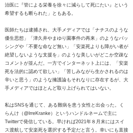
治医に『管による栄養を徐々に減らして死にたい』という
希望するも断られた」ともある。
医師たちは逮捕され、大手メディアでは「ナチスのような
優生思想」「津久井やまゆり園事件の再来」のようなバッ
シングや「不要な命など無い」「安楽死よりも障がい者が
絶望しないような支援を」のような美しいがどこか空疎な
コメントが並んだ。一方でインターネット上には、「安楽
死を法的に認めて欲しい」「苦しみながら生かされるのは
辛いと思う」のような擁護論もそれなりに存在するが、大
手メディアではほとんど取り上げられてはいない。
私はSNSを通じて、ある難病を患う女性と出会った。く
らんけ（@IrreKranke）というハンドルネームで主に
Twitterで発信している。早ければ2021年８月末にはスイ
ス渡航して安楽死を選択する予定だと言う。幸いにも直接