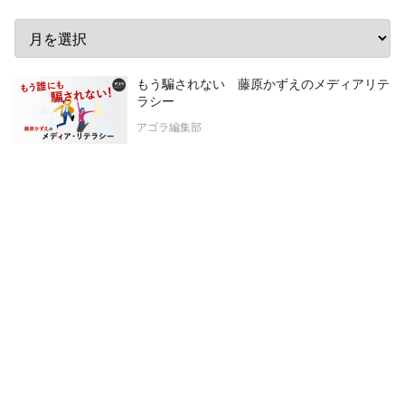
もう騙されない 藤原かずえのメディアリテ
ラシー
アゴラ編集部