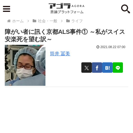
ホーム
社会・一般
ライフ
障がい者に訊く京都ALS事件① ～私がスイス
安楽死を望む訳～
2021.08.22 07:00
筒井 冨美