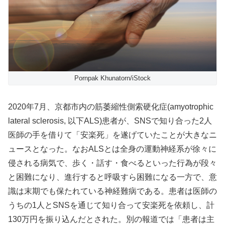
Pornpak Khunatorn/iStock
2020年7月、京都市内の筋萎縮性側索硬化症(amyotrophic
lateral sclerosis, 以下ALS)患者が、SNSで知り合った2人
医師の手を借りて「安楽死」を遂げていたことが大きなニ
ュースとなった。なおALSとは全身の運動神経系が徐々に
侵される病気で、歩く・話す・食べるといった行為が段々
と困難になり、進行すると呼吸すら困難になる一方で、意
識は末期でも保たれている神経難病である。患者は医師の
うちの1人とSNSを通じて知り合って安楽死を依頼し、計
130万円を振り込んだとされた。別の報道では「患者は主