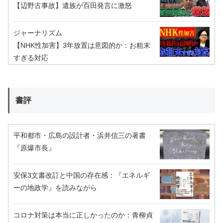
【辺野古事故】遺族が百田発言に激怒
ジャーナリズム
【NHK性加害】3年放置は意図的か：お粗末
すぎる対応
書評
平和都市・広島の設計者・浜井信三の著書
『原爆市長』
安保3文書改訂と中国の存在感：『エネルギ
ーの地政学』を読みながら
コロナ対策は本当に正しかったのか：青柳貞