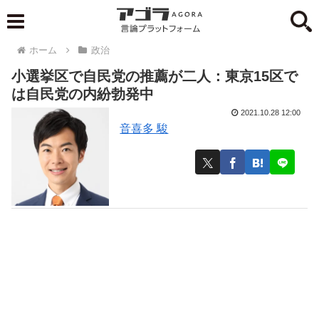
ホーム
政治
小選挙区で自民党の推薦が二人：東京15区で
は自民党の内紛勃発中
2021.10.28 12:00
音喜多 駿