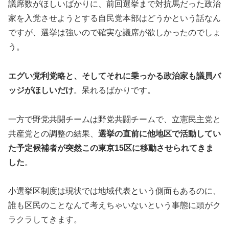
議席数がほしいばかりに、前回選挙まで対抗馬だった政治
家を入党させようとする自民党本部はどうかという話なん
ですが、選挙は強いので確実な議席が欲しかったのでしょ
う。
エグい党利党略と、そしてそれに乗っかる政治家も議員バ
ッジがほしいだけ
。呆れるばかりです。
一方で野党共闘チームは野党共闘チームで、立憲民主党と
共産党との調整の結果、
選挙の直前に他地区で活動してい
た予定候補者が突然この東京15区に移動させられてきま
した
。
小選挙区制度は現状では地域代表という側面もあるのに、
誰も区民のことなんて考えちゃいないという事態に頭がク
ラクラしてきます。