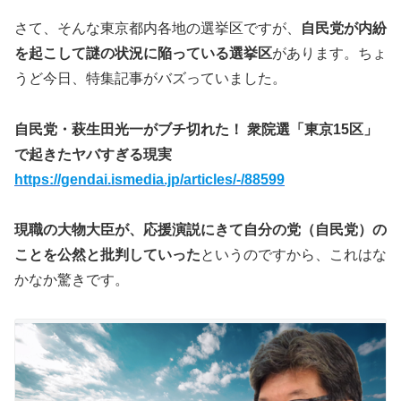
さて、そんな東京都内各地の選挙区ですが、
自民党が内紛
を起こして謎の状況に陥っている選挙区
があります。ちょ
うど今日、特集記事がバズっていました。
自民党・萩生田光一がブチ切れた！ 衆院選「東京15区」
で起きたヤバすぎる現実
https://gendai.ismedia.jp/articles/-/88599
現職の大物大臣が、応援演説にきて自分の党（自民党）の
ことを公然と批判していった
というのですから、これはな
かなか驚きです。