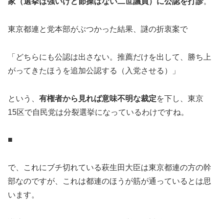
家（選挙は強いけど節操はない二世議員）に公認を打診
。
東京都連と党本部がぶつかった結果、謎の折衷案で
「どちらにも公認は出さない。推薦だけを出して、勝ち上
がってきたほうを追加公認する（入党させる）」
という、
有権者から見れば意味不明な裁定
を下し、東京
15区で自民党は分裂選挙になっているわけですね。
■
で、これにブチ切れている萩生田大臣は東京都連の方の幹
部なのですが、これは都連のほうが筋が通っているとは思
います。