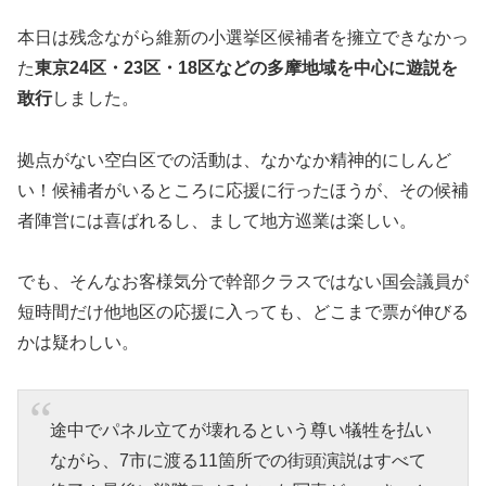
本日は残念ながら維新の小選挙区候補者を擁立できなかっ
た
東京24区・23区・18区などの多摩地域を中心に遊説を
敢行
しました。
拠点がない空白区での活動は、なかなか精神的にしんど
い！候補者がいるところに応援に行ったほうが、その候補
者陣営には喜ばれるし、まして地方巡業は楽しい。
でも、そんなお客様気分で幹部クラスではない国会議員が
短時間だけ他地区の応援に入っても、どこまで票が伸びる
かは疑わしい。
途中でパネル立てが壊れるという尊い犠牲を払い
ながら、7市に渡る11箇所での街頭演説はすべて