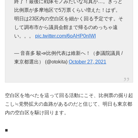
終了！最後に戦隊モノみたいな写真が…。きっと
比例票が多摩地区で5万票くらい増えた！はず。
明日は23区内の空白区を細かく回る予定です。そ
して調布市から議員会館まで帰るのめっちゃ遠
い。。。
pic.twitter.com/6oAHP0nlWI
— 音喜多 駿📣比例代表は維新へ！（参議院議員 /
東京都選出） (@otokita)
October 27, 2021
空白区を地べたを這って回る活動にこそ、比例票の掘り起
こし≒党勢拡大の血路があるのだと信じて、明日も東京都
内の空白区を駆け回ります。
■