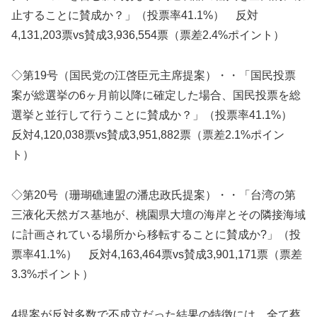
止することに賛成か？」（投票率41.1%） 反対
4,131,203票vs賛成3,936,554票（票差2.4%ポイント）
◇第19号（国民党の江啓臣元主席提案）・・「国民投票
案が総選挙の6ヶ月前以降に確定した場合、国民投票を総
選挙と並行して行うことに賛成か？」（投票率41.1%）
反対4,120,038票vs賛成3,951,882票（票差2.1%ポイン
ト）
◇第20号（珊瑚礁連盟の潘忠政氏提案）・・「台湾の第
三液化天然ガス基地が、桃園県大壇の海岸とその隣接海域
に計画されている場所から移転することに賛成か?」（投
票率41.1%） 反対4,163,464票vs賛成3,901,171票（票差
3.3%ポイント）
4提案が反対多数で不成立だった結果の特徴には、全て蔡