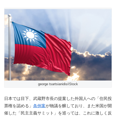
george tsartsianidis/iStock
日本では目下、武蔵野市長の提案した外国人への「住民投
票権を認める」
条例案
が物議を醸しており、また米国が開
催した「民主主義サミット」を巡っては、これに激しく反