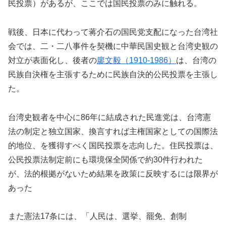
民投票）があるが、ここでは国民投票のみに触れる。
戦後、日本に代わって蒋介石の国民党支配になった台湾社
会では、二・二八事件を契機に中華民国史観と台湾史観の
対立が表面化し、後者の
廖文毅（1910-1986）
は、台湾の
民族自決権を主張するために民族自決的公民投票を主張し
た。
台湾史観者を中心に86年に結成された民進党は、台湾憲
法の制定と独立国家、換言すれば主権国家としての国際法
的地位、を獲得すべく国民投票を志向した。住民投票は、
公民投票法制定前にも環境保全関係で約30件行われた
が、法的根拠がないため結果を政策に反映するには限界が
あった
また憲法17条には、「人民は、選挙、罷免、創制