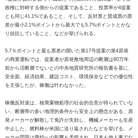
政権に対峙する側からの提案であること、投票率が4提案
とも同じ41.1%であること、そして、反対票と賛成票の票
差が最小2.1%ポイントから最大でも5.7%ポイントとかな
り拮抗していること、などが挙げられる。
5.7％ポイントと最も票差の開いた第17号提案の第4原発
の商業運転では、提案者が原発敷地周辺の断層は80万年
前から活断層でないとの中央地質研究所の報告書を基に、
安全面、経済効果、建設コスト、環境保全などでの優位性
を主張したが、稼働は叶わなかった。
稼働反対派は、核廃棄物処理の社会的合意が得られていな
い、断層帯の多い地理的条件から安全上の懸念がある、原
発メーカーが解散して免許が失効し、機械メーカーも生産
中止した、燃料棒が米国に送り返されたなどを挙げる。メ
ーカー問題は廃炉への影響も予想され、日本も他人事でな