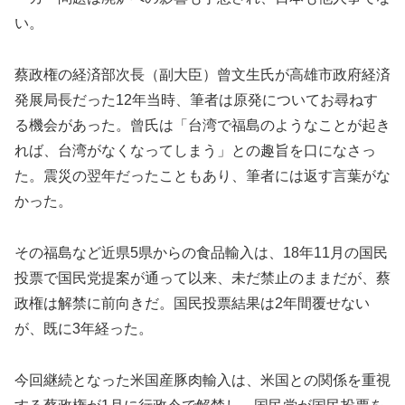
い。
蔡政権の経済部次長（副大臣）曾文生氏が高雄市政府経済
発展局長だった12年当時、筆者は原発についてお尋ねす
る機会があった。曾氏は「台湾で福島のようなことが起き
れば、台湾がなくなってしまう」との趣旨を口になさっ
た。震災の翌年だったこともあり、筆者には返す言葉がな
かった。
その福島など近県5県からの食品輸入は、18年11月の国民
投票で国民党提案が通って以来、未だ禁止のままだが、蔡
政権は解禁に前向きだ。国民投票結果は2年間覆せない
が、既に3年経った。
今回継続となった米国産豚肉輸入は、米国との関係を重視