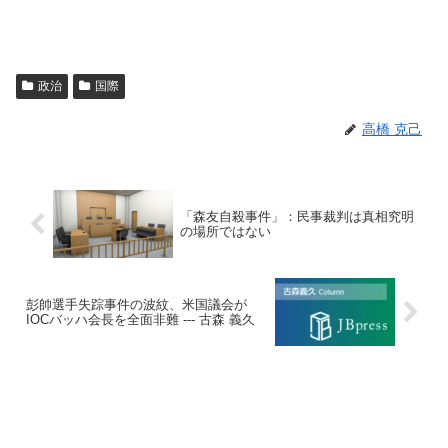
政治
国際
高橋 克己
「森友自殺事件」：民事裁判は真相究明
の場所ではない
彭帥選手失踪事件の波紋、米国議会が
IOCバッハ会長を全面非難 --- 古森 義久