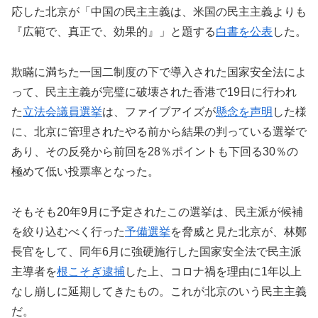
応した北京が「中国の民主主義は、米国の民主主義よりも
『広範で、真正で、効果的』」と題する
白書を公表
した。
欺瞞に満ちた一国二制度の下で導入された国家安全法によ
って、民主主義が完璧に破壊された香港で19日に行われ
た
立法会議員選挙
は、ファイブアイズが
懸念を声明
した様
に、北京に管理されたやる前から結果の判っている選挙で
あり、その反発から前回を28％ポイントも下回る30％の
極めて低い投票率となった。
そもそも20年9月に予定されたこの選挙は、民主派が候補
を絞り込むべく行った
予備選挙
を脅威と見た北京が、林鄭
長官をして、同年6月に強硬施行した国家安全法で民主派
主導者を
根こそぎ逮捕
した上、コロナ禍を理由に1年以上
なし崩しに延期してきたもの。これが北京のいう民主主義
だ。