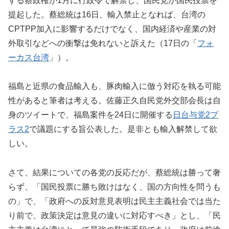
する蔡政権が1月に行政令で解禁し、国民党が国民投票を
提起した。蔡総統は16日、輸入禁止となれば、台湾の
CPTPP加入に影響するだけでなく、国内経済や産業の対
外取引などへの衝撃は免れないと訴えた（17日の「
フォ
ーカス台湾
」）。
福島と近県の食品輸入も、豚肉輸入に倣う対応を執る可能
性があると筆者は考える。佐藤正久自民党外交部会長は自
身のツイートで、福島案件を24日に開催する
日台与党2プ
ラス2
で議題にする旨公表した。是非とも輸入解禁して欲
しい。
さて、結果についての各党の反応だが、蔡総統は勝って奢
らず、「国民投票に勝ち敗けはなく、国の方向性を問うも
の」で、「政府への反対意見表明は民主主義社会では当た
り前で、政策決定は意見の違いに対応すべき」とし、「民