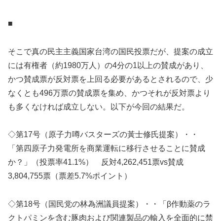
■
そこで真の民主主義国家台湾の国民投票だが、提案の成立
には有権者（約1980万人）の4分の1以上の賛成があり、
かつ賛成票が反対票を上回る必要があるとされるので、少
なくとも496万票の賛成票を集め、かつそれが反対票より
も多くなければ成立しない。以下が今回の結果だ。
◇第17号（原子力噂バスターズの黃士修氏提案）・・
「第四原子力発電所を商業運転に移行させることに賛成
か？」（投票率41.1%） 反対4,262,451票vs賛成
3,804,755票（票差5.7%ポイント）
◇第18号（国民党の林為洲議員提案）・・「β作動薬のラ
クトパミンを含む豚肉および関連製品の輸入を全面的に禁