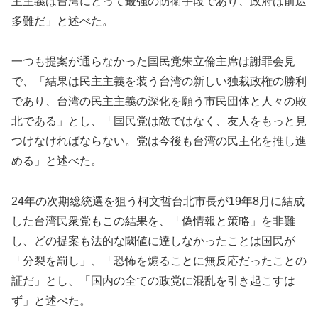
主主義は台湾にとって最強の防衛手段であり、政府は前途
多難だ」と述べた。
一つも提案が通らなかった国民党朱立倫主席は謝罪会見
で、「結果は民主主義を装う台湾の新しい独裁政権の勝利
であり、台湾の民主主義の深化を願う市民団体と人々の敗
北である」とし、「国民党は敵ではなく、友人をもっと見
つけなければならない。党は今後も台湾の民主化を推し進
める」と述べた。
24年の次期総統選を狙う柯文哲台北市長が19年8月に結成
した台湾民衆党もこの結果を、「偽情報と策略」を非難
し、どの提案も法的な閾値に達しなかったことは国民が
「分裂を罰し」、「恐怖を煽ることに無反応だったことの
証だ」とし、「国内の全ての政党に混乱を引き起こすは
ず」と述べた。