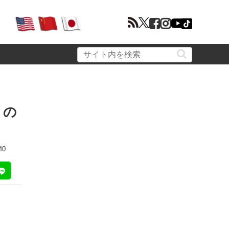
」の
40