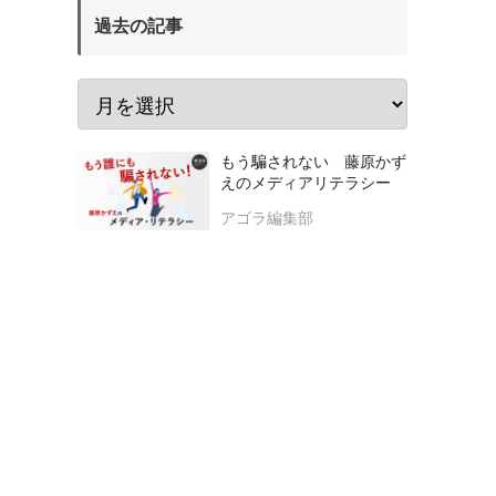
過去の記事
もう騙されない 藤原かず
えのメディアリテラシー
アゴラ編集部