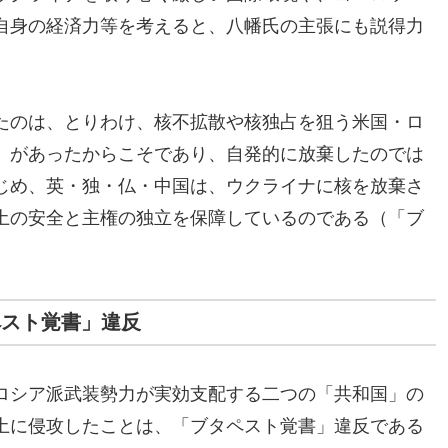
自身の経済力等を考えると、八幡氏の主張にも説得力
たのは、とりわけ、核不拡散や核独占を狙う米国・ロ
」があったからこそであり、自発的に放棄したのでは
じめ、英・独・仏・中国は、ウクライナに核を放棄さ
土の安全と主権の独立を保障しているのである（「ブ
ペスト覚書」違反
ロシア派武装勢力が実効支配する二つの「共和国」の
土に侵攻したことは、「ブタペスト覚書」違反である