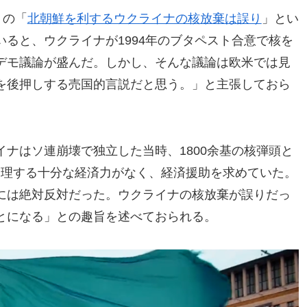
」の「
北朝鮮を利するウクライナの核放棄は誤り
」とい
ると、ウクライナが1994年のブタペスト合意で核を
デモ議論が盛んだ。しかし、そんな議論は欧米では見
を後押しする売国的言説だと思う。」と主張しておら
ナはソ連崩壊で独立した当時、1800余基の核弾頭と
管理する十分な経済力がなく、経済援助を求めていた。
には絶対反対だった。ウクライナの核放棄が誤りだっ
とになる」との趣旨を述べておられる。