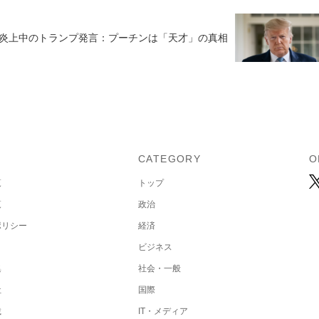
炎上中のトランプ発言：プーチンは「天才」の真相
U
CATEGORY
O
覧
トップ
覧
政治
ポリシー
経済
ビジネス
集
社会・一般
社
国際
載
IT・メディア