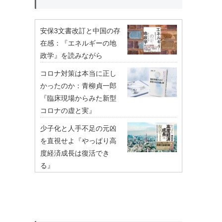
安保3文書改訂と中国の存
在感：『エネルギーの地
政学』を読みながら
コロナ対策は本当に正し
かったのか：青柳貞一郎
『臨床現場からみた新型
コロナの虚と実』
少子化と人手不足の元凶
を直視せよ『やっぱり高
度経済成長は復活でき
る』