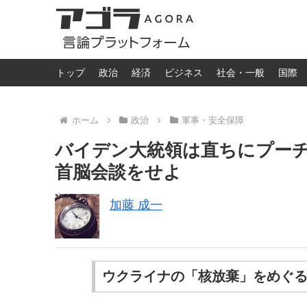
トップ
政治
経済
ビジネス
社会・一般
国際
ホーム
政治
軍事・安全保障
バイデン大統領は直ちにプー
首脳会談をせよ
加藤 成一
ウクライナの「核放棄」をめぐ